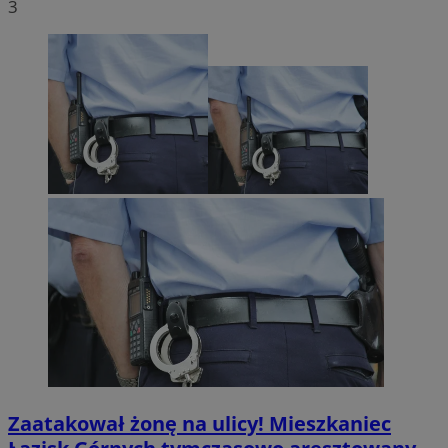
3
Zaatakował żonę na ulicy! Mieszkaniec