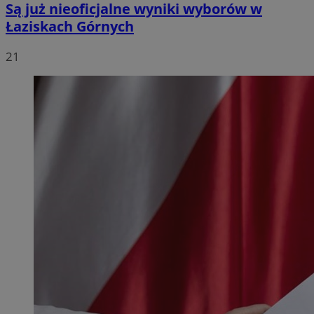
Są już nieoficjalne wyniki wyborów w
Łaziskach Górnych
21