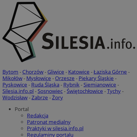
Bytom
-
Chorzów
-
Gliwice
-
Katowice
-
Łaziska Górne
-
Mikołów
-
Mysłowice
-
Orzesze
-
Piekary Śląskie
-
Pyskowice
-
Ruda Śląska
-
Rybnik
-
Siemianowice
-
Silesia.info.pl
-
Sosnowiec
-
Świętochłowice
-
Tychy
-
Wodzisław
-
Zabrze
-
Żory
Portal
Redakcja
Patronat medialny
Praktyki w silesia.info.pl
Regulaminy portalu