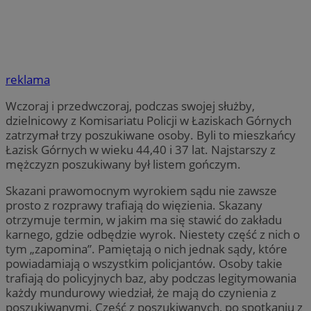
reklama
Wczoraj i przedwczoraj, podczas swojej służby,
dzielnicowy z Komisariatu Policji w Łaziskach Górnych
zatrzymał trzy poszukiwane osoby. Byli to mieszkańcy
Łazisk Górnych w wieku 44,40 i 37 lat. Najstarszy z
mężczyzn poszukiwany był listem gończym.
Skazani prawomocnym wyrokiem sądu nie zawsze
prosto z rozprawy trafiają do więzienia. Skazany
otrzymuje termin, w jakim ma się stawić do zakładu
karnego, gdzie odbędzie wyrok. Niestety część z nich o
tym „zapomina”. Pamiętają o nich jednak sądy, które
powiadamiają o wszystkim policjantów. Osoby takie
trafiają do policyjnych baz, aby podczas legitymowania
każdy mundurowy wiedział, że mają do czynienia z
poszukiwanymi. Część z poszukiwanych, po spotkaniu z