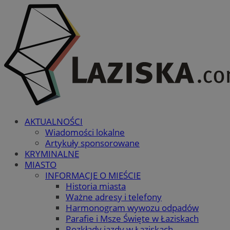
AKTUALNOŚCI
Wiadomości lokalne
Artykuły sponsorowane
KRYMINALNE
MIASTO
INFORMACJE O MIEŚCIE
Historia miasta
Ważne adresy i telefony
Harmonogram wywozu odpadów
Parafie i Msze Święte w Łaziskach
Rozkłady jazdy w Łaziskach