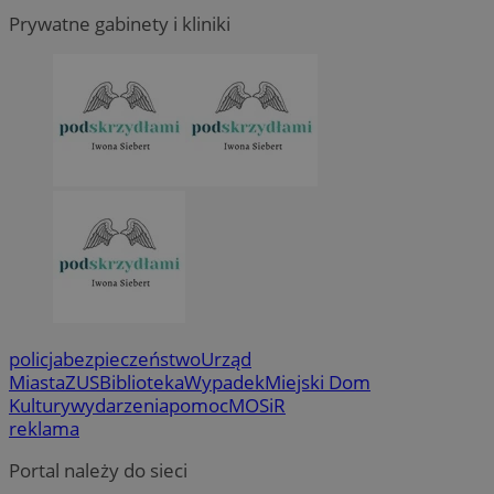
Prywatne gabinety i kliniki
policja
bezpieczeństwo
Urząd
Miasta
ZUS
Biblioteka
Wypadek
Miejski Dom
Kultury
wydarzenia
pomoc
MOSiR
reklama
Portal należy do sieci