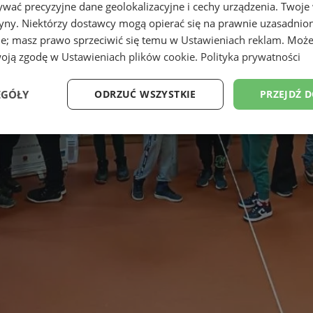
wać precyzyjne dane geolokalizacyjne i cechy urządzenia. Twoje
tryny. Niektórzy dostawcy mogą opierać się na prawnie uzasadnio
ie; masz prawo sprzeciwić się temu w
Ustawieniach reklam
. Może
woją zgodę w
Ustawieniach plików cookie
.
Polityka prywatności
EGÓŁY
ODRZUĆ WSZYSTKIE
PRZEJDŹ 
Wydajność
Targetowanie
Funkcjonalność
Ni
ezbędne
Wydajność
Targetowanie
Funkcjonalność
Niesklasyfikow
ie umożliwiają korzystanie z podstawowych funkcji strony internetowej, takich jak log
Bez niezbędnych plików cookie nie można prawidłowo korzystać ze strony internetowe
Okres
Provider
/
Domena
Opis
przechowywania