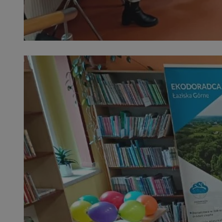
SessID
QeSessID
MvSessID
VISITOR_PRIVACY_
suid
INGRESSCOOKIE
euds
__cf_bm