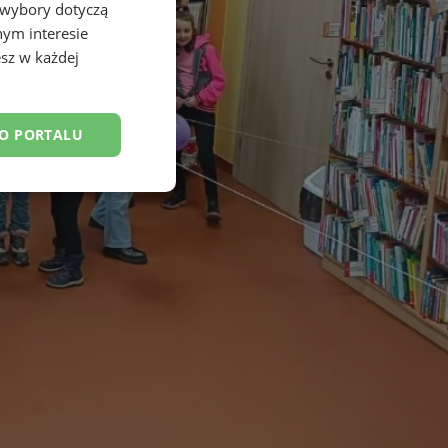
 wybory dotyczą
nym interesie
sz w każdej
DO PORTALU
esklasyfikowane
ane
owanie użytkownika i
j.