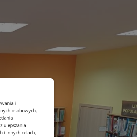
ywania i
danych osobowych,
etlania
az ulepszania
 i innych celach,