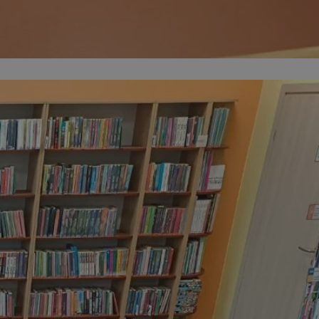
entyfikator sesji.
entyfikator sesji.
entyfikator sesji.
nformacje o zgodzie
ncjach dotyczących
ia z witryny.
olityki prywatności
ich przestrzeganie
temu użytkownik nie
woich preferencji,
 z regulacjami
 identyfikatora
erów obsługuje
ekście
lu optymalizacji
 do przechowywania
niu do usług
e, czy użytkownik
enia lub reklamy.
niania ludzi i