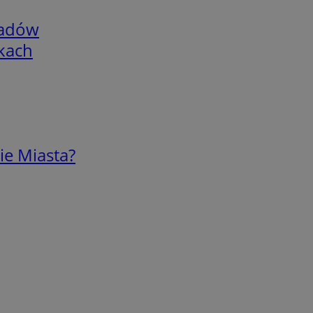
adów
skach
ie Miasta?