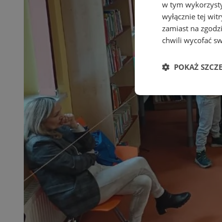
w tym wykorzysty
wyłącznie tej wi
zamiast na zgodz
chwili wycofać s
POKAŻ SZCZ
Niezbędne
Ni
Niezbędne pliki cook
zarządzanie kontem. 
Nazwa