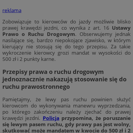
reklama
Zobowiązuje to kierowców do jazdy możliwie blisko
prawej krawędzi jezdni, co wynika z art. 16
Ustawy
Prawo o Ruchu Drogowym
. Obserwujemy jednak
nasilające się, bardzo niepokojące zjawisko, w którym
kierujący nie stosują się do tego przepisu. Za takie
wykroczenie kierowcy grozi mandat w wysokości do
500 zł i 2 punkty karne.
Przepisy prawa o ruchu drogowym
jednoznacznie nakazują stosowanie się do
ruchu prawostronnego
Pamiętajmy, że lewy pas ruchu powinien służyć
kierowcom do wykonywania manewru wyprzedzania,
po którego zakończeniu należy zjechać do prawej
krawędzi jezdni.
Policja
przypomina, że poruszanie
się lewym pasem ruchu, gdy prawy pas jest wolny,
skutkować może mandatem w kwocie do 500 zł i 2