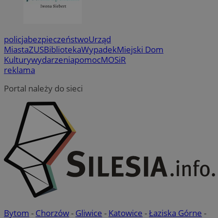
policja
bezpieczeństwo
Urząd
Miasta
ZUS
Biblioteka
Wypadek
Miejski Dom
Kultury
wydarzenia
pomoc
MOSiR
reklama
Portal należy do sieci
Bytom
-
Chorzów
-
Gliwice
-
Katowice
-
Łaziska Górne
-