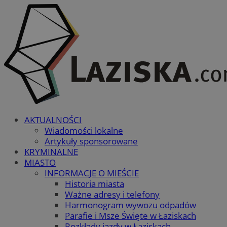
AKTUALNOŚCI
Wiadomości lokalne
Artykuły sponsorowane
KRYMINALNE
MIASTO
INFORMACJE O MIEŚCIE
Historia miasta
Ważne adresy i telefony
Harmonogram wywozu odpadów
Parafie i Msze Święte w Łaziskach
Rozkłady jazdy w Łaziskach