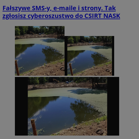
Fałszywe SMS-y, e-maile i strony. Tak
zgłosisz cyberoszustwo do CSIRT NASK