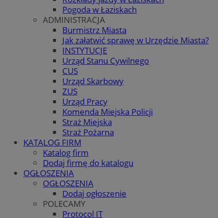
Pogoda w Łaziskach
ADMINISTRACJA
Burmistrz Miasta
Jak załatwić sprawę w Urzędzie Miasta?
INSTYTUCJE
Urząd Stanu Cywilnego
CUS
Urząd Skarbowy
ZUS
Urząd Pracy
Komenda Miejska Policji
Straż Miejska
Straż Pożarna
KATALOG FIRM
Katalog firm
Dodaj firmę do katalogu
OGŁOSZENIA
OGŁOSZENIA
Dodaj ogłoszenie
POLECAMY
Protocol IT