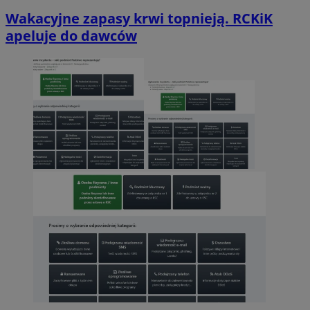
Wakacyjne zapasy krwi topnieją. RCKiK
apeluje do dawców