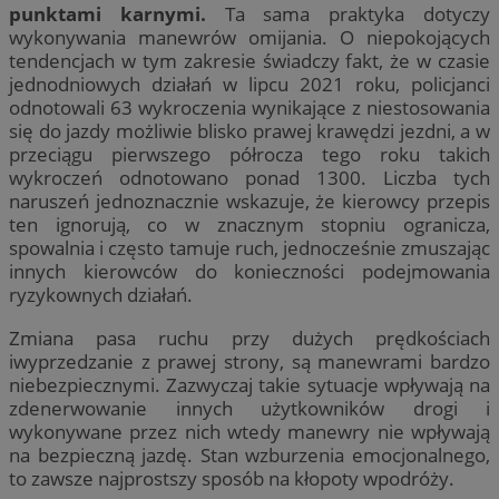
punktami karnymi.
Ta sama praktyka dotyczy
wykonywania manewrów omijania. O niepokojących
tendencjach w tym zakresie świadczy fakt, że w czasie
jednodniowych działań w lipcu 2021 roku, policjanci
odnotowali 63 wykroczenia wynikające z niestosowania
się do jazdy możliwie blisko prawej krawędzi jezdni, a w
przeciągu pierwszego półrocza tego roku takich
wykroczeń odnotowano ponad 1300. Liczba tych
naruszeń jednoznacznie wskazuje, że kierowcy przepis
ten ignorują, co w znacznym stopniu ogranicza,
spowalnia i często tamuje ruch, jednocześnie zmuszając
innych kierowców do konieczności podejmowania
ryzykownych działań.
Zmiana pasa ruchu przy dużych prędkościach
iwyprzedzanie z prawej strony, są manewrami bardzo
niebezpiecznymi. Zazwyczaj takie sytuacje wpływają na
zdenerwowanie innych użytkowników drogi i
wykonywane przez nich wtedy manewry nie wpływają
na bezpieczną jazdę. Stan wzburzenia emocjonalnego,
to zawsze najprostszy sposób na kłopoty wpodróży.