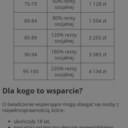
60% renty
75-79
1 128 zł
socjalnej
80% renty
80-84
1 504 zł
socjalnej
120% renty
85-89
2 255 zł
socjalnej
180% renty
90-94
3 383 zł
socjalnej
220% renty
95-100
4 134 zł
socjalnej
Dla kogo to wsparcie?
O świadczenie wspierające mogą ubiegać się osoby z
niepełnosprawnością, które:
ukończyły 18 lat,
posiadają ostateczną decyzję wojewódzkiego