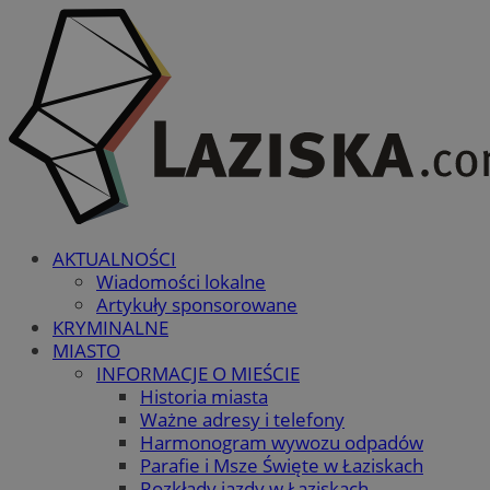
AKTUALNOŚCI
Wiadomości lokalne
Artykuły sponsorowane
KRYMINALNE
MIASTO
INFORMACJE O MIEŚCIE
Historia miasta
Ważne adresy i telefony
Harmonogram wywozu odpadów
Parafie i Msze Święte w Łaziskach
Rozkłady jazdy w Łaziskach