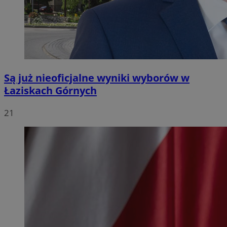
Są już nieoficjalne wyniki wyborów w
Łaziskach Górnych
21