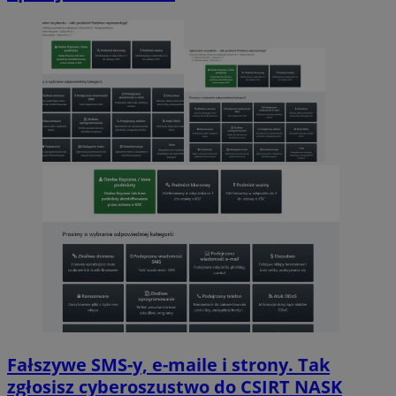
Fałszywe SMS-y, e-maile i strony. Tak
zgłosisz cyberoszustwo do CSIRT NASK