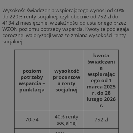
Wysokość świadczenia wspierającego wynosi od 40%
do 220% renty socjalnej, czyli obecnie od 752 zł do
4134 zł miesięcznie, w zależności od ustalonego przez
WZON poziomu potrzeby wsparcia. Kwoty te podlegają
corocznej waloryzacji wraz ze zmianą wysokości renty
socjalnej.
kwota
świadczeni
a
poziom
wysokość
wspierając
potrzeby
procentow
ego od 1
wsparcia –
a renty
marca 2025
punktacja
socjalnej
r. do 28
lutego 2026
r.
40% renty
70-74
752 zł
socjalnej