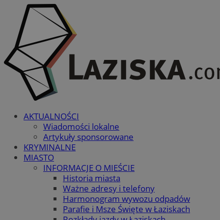
AKTUALNOŚCI
Wiadomości lokalne
Artykuły sponsorowane
KRYMINALNE
MIASTO
INFORMACJE O MIEŚCIE
Historia miasta
Ważne adresy i telefony
Harmonogram wywozu odpadów
Parafie i Msze Święte w Łaziskach
Rozkłady jazdy w Łaziskach