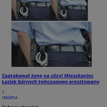
Zaatakował żonę na ulicy! Mieszkaniec
Łazisk Górnych tymczasowo aresztowany
3
reklama