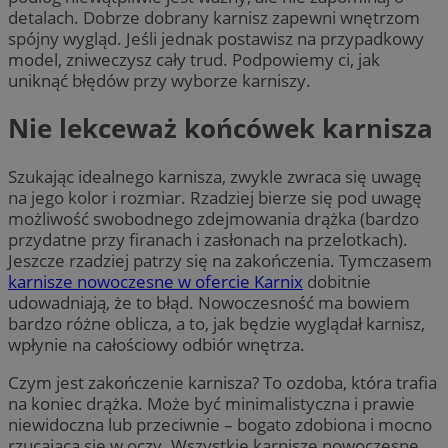
detalach. Dobrze dobrany karnisz zapewni wnętrzom
spójny wygląd. Jeśli jednak postawisz na przypadkowy
model, zniweczysz cały trud. Podpowiemy ci, jak
uniknąć błędów przy wyborze karniszy.
Nie lekceważ końcówek karnisza
Szukając idealnego karnisza, zwykle zwraca się uwagę
na jego kolor i rozmiar. Rzadziej bierze się pod uwagę
możliwość swobodnego zdejmowania drążka (bardzo
przydatne przy firanach i zasłonach na przelotkach).
Jeszcze rzadziej patrzy się na zakończenia. Tymczasem
karnisze nowoczesne w ofercie Karnix
dobitnie
udowadniają, że to błąd. Nowoczesność ma bowiem
bardzo różne oblicza, a to, jak będzie wyglądał karnisz,
wpłynie na całościowy odbiór wnętrza.
Czym jest zakończenie karnisza? To ozdoba, która trafia
na koniec drążka. Może być minimalistyczna i prawie
niewidoczna lub przeciwnie – bogato zdobiona i mocno
rzucająca się w oczy. Wszystkie karnisze nowoczesne