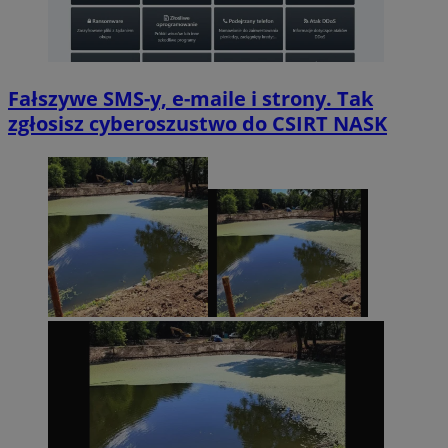
Fałszywe SMS-y, e-maile i strony. Tak
zgłosisz cyberoszustwo do CSIRT NASK