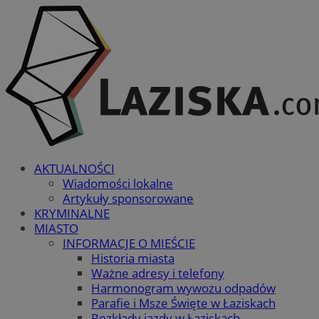
AKTUALNOŚCI
Wiadomości lokalne
Artykuły sponsorowane
KRYMINALNE
MIASTO
INFORMACJE O MIEŚCIE
Historia miasta
Ważne adresy i telefony
Harmonogram wywozu odpadów
Parafie i Msze Święte w Łaziskach
Rozkłady jazdy w Łaziskach