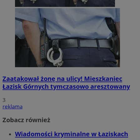
Zaatakował żonę na ulicy! Mieszkaniec
Łazisk Górnych tymczasowo aresztowany
3
reklama
Zobacz również
Wiadomości kryminalne w Łaziskach