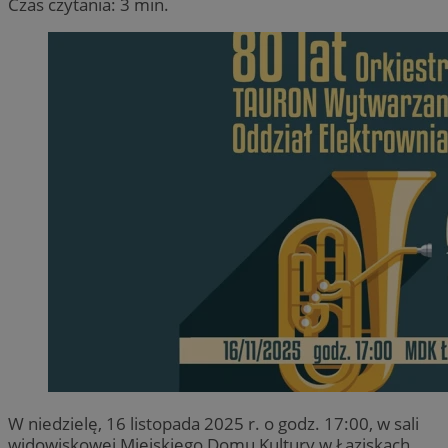
Czas czytania: 3 min.
W niedzielę, 16 listopada 2025 r. o godz. 17:00, w sali
widowiskowej Miejskiego Domu Kultury w Łaziskach