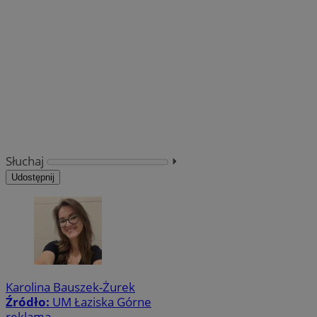
Słuchaj
⏵︎
Udostępnij
Karolina Bauszek-Żurek
Źródło:
UM Łaziska Górne
reklama