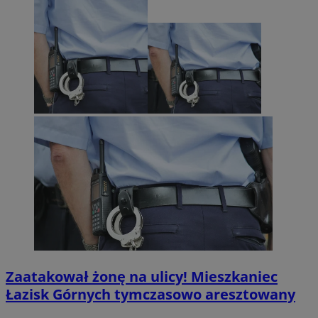
Zaatakował żonę na ulicy! Mieszkaniec
Łazisk Górnych tymczasowo aresztowany