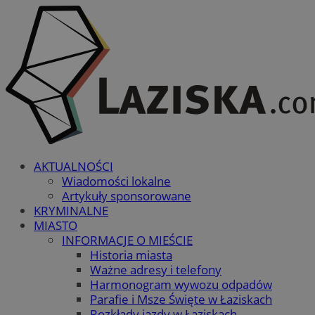
AKTUALNOŚCI
Wiadomości lokalne
Artykuły sponsorowane
KRYMINALNE
MIASTO
INFORMACJE O MIEŚCIE
Historia miasta
Ważne adresy i telefony
Harmonogram wywozu odpadów
Parafie i Msze Święte w Łaziskach
Rozkłady jazdy w Łaziskach