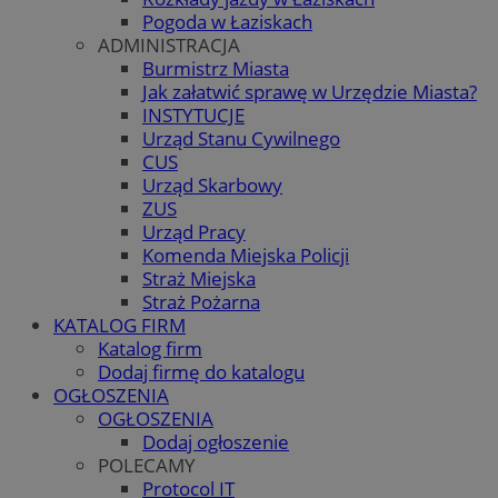
Pogoda w Łaziskach
ADMINISTRACJA
Burmistrz Miasta
Jak załatwić sprawę w Urzędzie Miasta?
INSTYTUCJE
Urząd Stanu Cywilnego
CUS
Urząd Skarbowy
ZUS
Urząd Pracy
Komenda Miejska Policji
Straż Miejska
Straż Pożarna
KATALOG FIRM
Katalog firm
Dodaj firmę do katalogu
OGŁOSZENIA
OGŁOSZENIA
Dodaj ogłoszenie
POLECAMY
Protocol IT