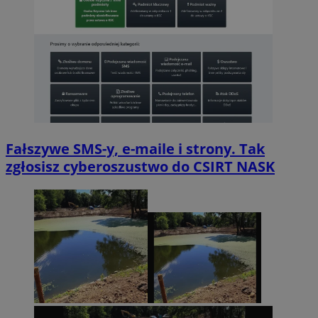
Fałszywe SMS-y, e-maile i strony. Tak
zgłosisz cyberoszustwo do CSIRT NASK