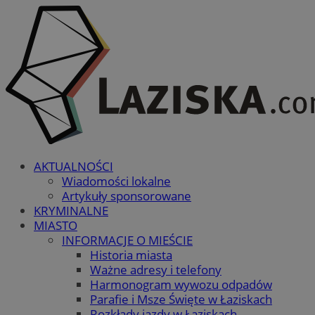
AKTUALNOŚCI
Wiadomości lokalne
Artykuły sponsorowane
KRYMINALNE
MIASTO
INFORMACJE O MIEŚCIE
Historia miasta
Ważne adresy i telefony
Harmonogram wywozu odpadów
Parafie i Msze Święte w Łaziskach
Rozkłady jazdy w Łaziskach