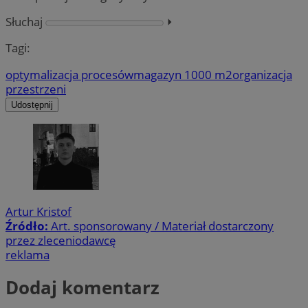
Słuchaj
⏵︎
Tagi:
optymalizacja procesów
magazyn 1000 m2
organizacja
przestrzeni
Udostępnij
Artur Kristof
Źródło:
Art. sponsorowany / Materiał dostarczony
przez zleceniodawcę
reklama
Dodaj komentarz