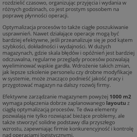
rozdzielić czasowo, organizując przyjęcia i wydania w
różnych godzinach, co jest prostym sposobem na
poprawę płynności operacji.
Optymalizacja procesów to także ciągłe poszukiwanie
usprawnień. Nawet działające operacje mogą być
bardziej efektywne, jeśli przeanalizuje się je pod kątem
szybkości, dokładności i wydajności. W dużych
magazynach, gdzie skala błędów i opóźnień jest bardziej
odczuwalna, regularne przeglądy procesów pozwalają
wyeliminować wąskie gardła. Wdrożenie takich zmian,
jak lepsze szkolenie personelu czy drobne modyfikacje
w systemie, może znacząco podnieść jakość pracy i
przygotować magazyn na dalszy rozwój firmy.
Efektywne zarządzanie magazynem powyżej
1000 m2
wymaga połączenia dobrze zaplanowanego
layoutu
z
ciągłą optymalizacją procesów. Te dwa elementy
pozwalają nie tylko rozwiązać bieżące problemy, ale
także stworzyć solidne podstawy dla przyszłego
wzrostu, zapewniając firmie konkurencyjność i kontrolę
nad operacjami logistycznymi.