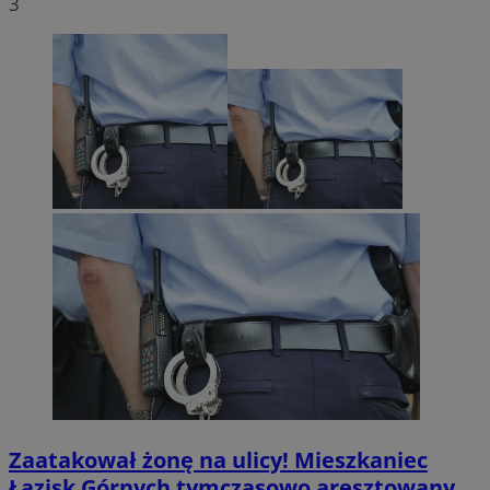
3
Zaatakował żonę na ulicy! Mieszkaniec
Łazisk Górnych tymczasowo aresztowany