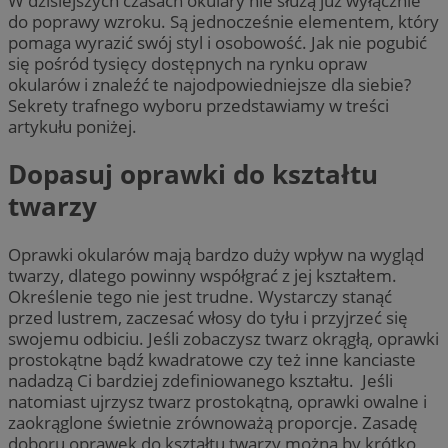
W dzisiejszych czasach okulary nie służą już wyłącznie
do poprawy wzroku. Są jednocześnie elementem, który
pomaga wyrazić swój styl i osobowość. Jak nie pogubić
się pośród tysięcy dostępnych na rynku opraw
okularów i znaleźć te najodpowiedniejsze dla siebie?
Sekrety trafnego wyboru przedstawiamy w treści
artykułu poniżej.
Dopasuj oprawki do kształtu
twarzy
Oprawki okularów mają bardzo duży wpływ na wygląd
twarzy, dlatego powinny współgrać z jej kształtem.
Określenie tego nie jest trudne. Wystarczy stanąć
przed lustrem, zaczesać włosy do tyłu i przyjrzeć się
swojemu odbiciu. Jeśli zobaczysz twarz okrągłą, oprawki
prostokątne bądź kwadratowe czy też inne kanciaste
nadadzą Ci bardziej zdefiniowanego kształtu. Jeśli
natomiast ujrzysz twarz prostokątną, oprawki owalne i
zaokrąglone świetnie zrównoważą proporcje. Zasadę
doboru oprawek do kształtu twarzy można by krótko