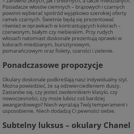
– zarówno złotych, jak i srebrnych, a także miedzianych.
Posiadacze włosów ciemnych – brązowych i czarnych
powinni wybierać spośród wyjątkowo szerokiej oferty
ramek czarnych. Świetnie będą się prezentować
również w oprawkach w kontrastujących kolorach –
czerwonym, białym czy niebieskim. Przy rudych
włosach natomiast doskonale prezentują oprawki w
kolorach miedzianym, bursztynowym,
pomarańczowym oraz fiolety, szarości i zielenie.
Ponadczasowe propozycje
Okulary doskonale podkreślają nasz indywidualny styl.
Można powiedzieć, że są odzwierciedleniem duszy.
Zastanów się, czy jesteś zwolennikiem klasyki, czy
nowoczesności, czy może lubisz coś bardziej
awangardowego? Niech wyrażają Twój temperament i
usposobienie. Niech dodadzą Ci pewności siebie.
Subtelny luksus – okulary Chanel