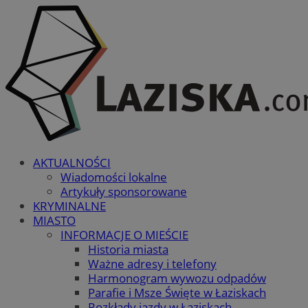
AKTUALNOŚCI
Wiadomości lokalne
Artykuły sponsorowane
KRYMINALNE
MIASTO
INFORMACJE O MIEŚCIE
Historia miasta
Ważne adresy i telefony
Harmonogram wywozu odpadów
Parafie i Msze Święte w Łaziskach
Rozkłady jazdy w Łaziskach