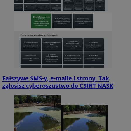
Fałszywe SMS-y, e-maile i strony. Tak
zgłosisz cyberoszustwo do CSIRT NASK