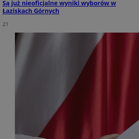
Są już nieoficjalne wyniki wyborów w
Łaziskach Górnych
21