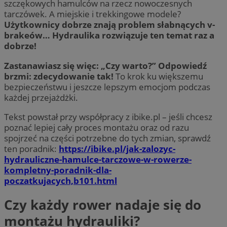
szczękowych hamulców na rzecz nowoczesnych
tarczówek. A miejskie i trekkingowe modele?
Użytkownicy dobrze znają problem słabnących v-
brakeów… Hydraulika rozwiązuje ten temat raz a
dobrze!
Zastanawiasz się więc: „Czy warto?” Odpowiedź
brzmi: zdecydowanie tak!
To krok ku większemu
bezpieczeństwu i jeszcze lepszym emocjom podczas
każdej przejażdżki.
Tekst powstał przy współpracy z ibike.pl – jeśli chcesz
poznać lepiej cały proces montażu oraz od razu
spojrzeć na części potrzebne do tych zmian, sprawdź
ten poradnik:
https://ibike.pl/jak-zalozyc-
hydrauliczne-hamulce-tarczowe-w-rowerze-
kompletny-poradnik-dla-
poczatkujacych,b101.html
Czy każdy rower nadaje się do
montażu hydrauliki?