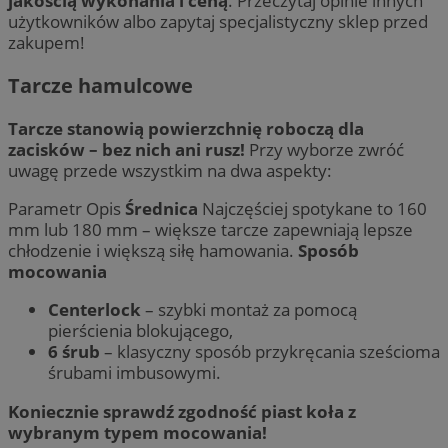
jakością wykonania i ceną
. Przeczytaj opinie innych
użytkowników albo zapytaj specjalistyczny sklep przed
zakupem!
Tarcze hamulcowe
Tarcze stanowią powierzchnię roboczą dla
zacisków – bez nich ani rusz!
Przy wyborze zwróć
uwagę przede wszystkim na dwa aspekty:
Parametr Opis
Średnica
Najczęściej spotykane to 160
mm lub 180 mm – większe tarcze zapewniają lepsze
chłodzenie i większą siłę hamowania.
Sposób
mocowania
Centerlock
– szybki montaż za pomocą
pierścienia blokującego,
6 śrub
– klasyczny sposób przykręcania sześcioma
śrubami imbusowymi.
Koniecznie sprawdź zgodność piast koła z
wybranym typem mocowania!