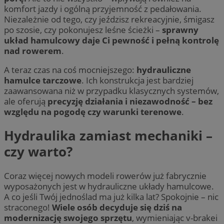
komfort jazdy i ogólną przyjemność z pedałowania.
Niezależnie od tego, czy jeździsz rekreacyjnie, śmigasz
po szosie, czy pokonujesz leśne ścieżki –
sprawny
układ hamulcowy daje Ci pewność i pełną kontrolę
nad rowerem
.
A teraz czas na coś mocniejszego:
hydrauliczne
hamulce tarczowe
. Ich konstrukcja jest bardziej
zaawansowana niż w przypadku klasycznych systemów,
ale oferują
precyzję działania i niezawodność – bez
względu na pogodę czy warunki terenowe
.
Hydraulika zamiast mechaniki –
czy warto?
Coraz więcej nowych modeli rowerów już fabrycznie
wyposażonych jest w hydrauliczne układy hamulcowe.
A co jeśli Twój jednoślad ma już kilka lat? Spokojnie – nic
straconego!
Wiele osób decyduje się dziś na
modernizację swojego sprzętu
, wymieniając v-brakei