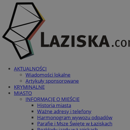
AKTUALNOŚCI
Wiadomości lokalne
Artykuły sponsorowane
KRYMINALNE
MIASTO
INFORMACJE O MIEŚCIE
Historia miasta
Ważne adresy i telefony
Harmonogram wywozu odpadów
Parafie i Msze Święte w Łaziskach
Rozkłady jazdy w Łaziskach