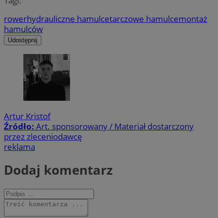
Tagi:
rower
hydrauliczne hamulce
tarczowe hamulce
montaż
hamulców
Udostępnij
Artur Kristof
Źródło:
Art. sponsorowany / Materiał dostarczony
przez zleceniodawcę
reklama
Dodaj komentarz