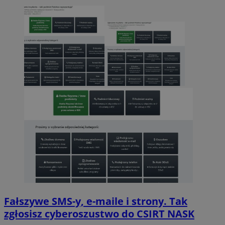
Fałszywe SMS-y, e-maile i strony. Tak
zgłosisz cyberoszustwo do CSIRT NASK