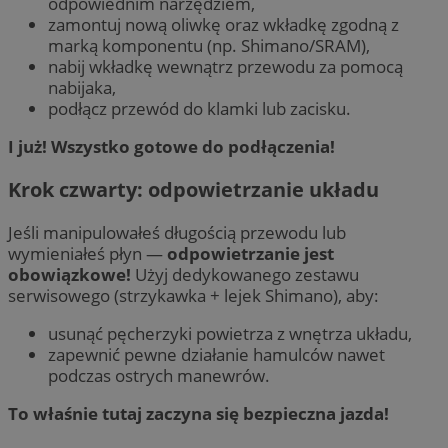
odpowiednim narzędziem,
zamontuj nową oliwkę oraz wkładkę zgodną z
marką komponentu (np. Shimano/SRAM),
nabij wkładkę wewnątrz przewodu za pomocą
nabijaka,
podłącz przewód do klamki lub zacisku.
I
już! W
szystko gotowe do podłączenia!
Krok czwarty: odpowietrzanie układu
Jeśli manipulowałeś długością przewodu lub
wymieniałeś płyn —
odpowietrzanie jest
obowiązkowe!
Użyj dedykowanego zestawu
serwisowego (strzykawka + lejek Shimano), aby:
usunąć pęcherzyki powietrza z wnętrza układu,
zapewnić pewne działanie hamulców nawet
podczas ostrych manewrów.
To właśnie tutaj zaczyna się bezpieczna jazda!