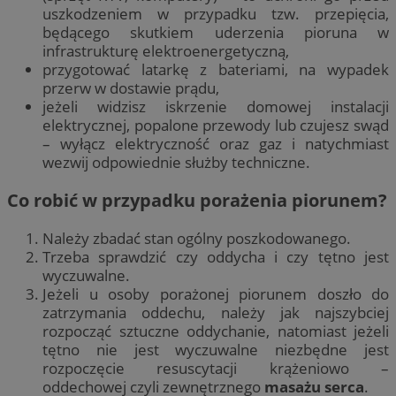
uszkodzeniem w przypadku tzw. przepięcia,
będącego skutkiem uderzenia pioruna w
infrastrukturę elektroenergetyczną,
przygotować latarkę z bateriami, na wypadek
przerw w dostawie prądu,
jeżeli widzisz iskrzenie domowej instalacji
elektrycznej, popalone przewody lub czujesz swąd
– wyłącz elektryczność oraz gaz i natychmiast
wezwij odpowiednie służby techniczne.
Co robić w przypadku porażenia piorunem?
Należy zbadać stan ogólny poszkodowanego.
Trzeba sprawdzić czy oddycha i czy tętno jest
wyczuwalne.
Jeżeli u osoby porażonej piorunem doszło do
zatrzymania oddechu, należy jak najszybciej
rozpocząć sztuczne oddychanie, natomiast jeżeli
tętno nie jest wyczuwalne niezbędne jest
rozpoczęcie resuscytacji krążeniowo –
oddechowej czyli zewnętrznego
masażu serca
.