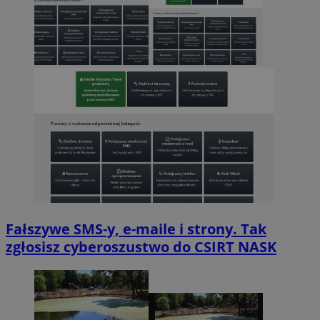
Fałszywe SMS-y, e-maile i strony. Tak
zgłosisz cyberoszustwo do CSIRT NASK