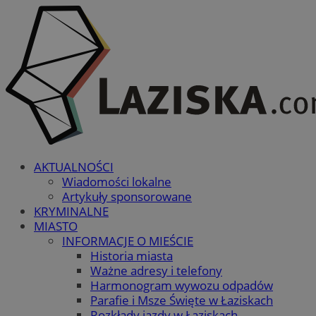
AKTUALNOŚCI
Wiadomości lokalne
Artykuły sponsorowane
KRYMINALNE
MIASTO
INFORMACJE O MIEŚCIE
Historia miasta
Ważne adresy i telefony
Harmonogram wywozu odpadów
Parafie i Msze Święte w Łaziskach
Rozkłady jazdy w Łaziskach