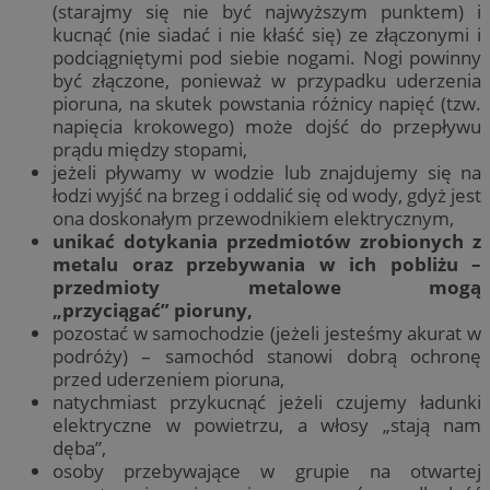
(starajmy się nie być najwyższym punktem) i
kucnąć (nie siadać i nie kłaść się) ze złączonymi i
podciągniętymi pod siebie nogami. Nogi powinny
być złączone, ponieważ w przypadku uderzenia
pioruna, na skutek powstania różnicy napięć (tzw.
napięcia krokowego) może dojść do przepływu
prądu między stopami,
jeżeli pływamy w wodzie lub znajdujemy się na
łodzi wyjść na brzeg i oddalić się od wody, gdyż jest
ona doskonałym przewodnikiem elektrycznym,
unikać dotykania przedmiotów zrobionych z
metalu oraz przebywania w ich pobliżu –
przedmioty metalowe mogą
„przyciągać” pioruny,
pozostać w samochodzie (jeżeli jesteśmy akurat w
podróży) – samochód stanowi dobrą ochronę
przed uderzeniem pioruna,
natychmiast przykucnąć jeżeli czujemy ładunki
elektryczne w powietrzu, a włosy „stają nam
dęba”,
osoby przebywające w grupie na otwartej