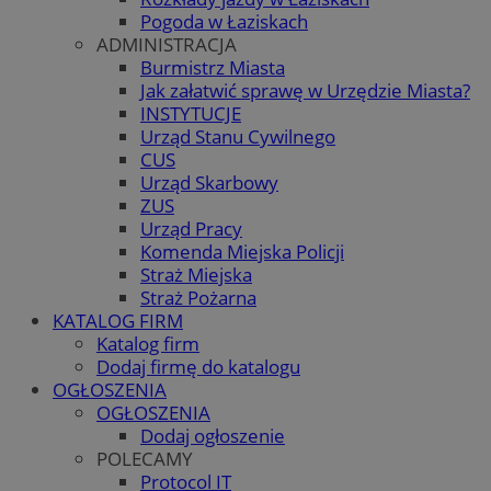
Pogoda w Łaziskach
ADMINISTRACJA
Burmistrz Miasta
Jak załatwić sprawę w Urzędzie Miasta?
INSTYTUCJE
Urząd Stanu Cywilnego
CUS
Urząd Skarbowy
ZUS
Urząd Pracy
Komenda Miejska Policji
Straż Miejska
Straż Pożarna
KATALOG FIRM
Katalog firm
Dodaj firmę do katalogu
OGŁOSZENIA
OGŁOSZENIA
Dodaj ogłoszenie
POLECAMY
Protocol IT