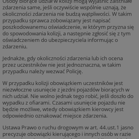
Osoby biorące udział w kolizji mogą wyjaśnić zaistniałe
zdarzenia same, jeśli oczywiście wspólnie uznają, że
okoliczności zdarzenia nie budzą wątpliwości. W takim
przypadku sprawca zobowiązany jest napisać
poszkodowanemu oświadczenie, w którym przyzna się
do spowodowania kolizji, a następnie zgłosić się z tym
oświadczeniem do ubezpieczyciela informując o
zdarzeniu.
Jednakże, gdy okoliczności zdarzenia lub ich ocena
przez uczestników nie jest jednoznaczna, w takim
przypadku należy wezwać Policję.
W przypadku kolizji obowiązkiem uczestników jest
niezwłoczne usunięcie z jezdni pojazdów biorących w
nich udział. Nie wolno jednak tego robić, jeśli doszło do
wypadku z ofiarami. Czasami usunięcie pojazdu nie
będzie możliwe, wtedy obowiązkiem kierowcy jest
odpowiednio oznakować miejsce zdarzenia.
Ustawa Prawo o ruchu drogowym w art. 44.ust.1 jasno
precyzuje obowiązki kierującego i innych osób w razie