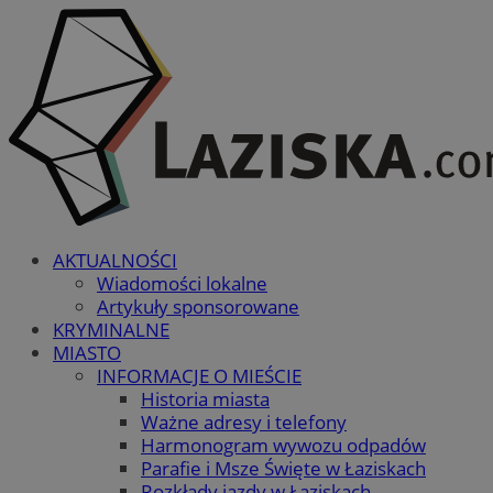
AKTUALNOŚCI
Wiadomości lokalne
Artykuły sponsorowane
KRYMINALNE
MIASTO
INFORMACJE O MIEŚCIE
Historia miasta
Ważne adresy i telefony
Harmonogram wywozu odpadów
Parafie i Msze Święte w Łaziskach
Rozkłady jazdy w Łaziskach