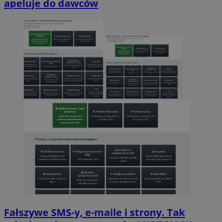
apeluje do dawców
Fałszywe SMS-y, e-maile i strony. Tak