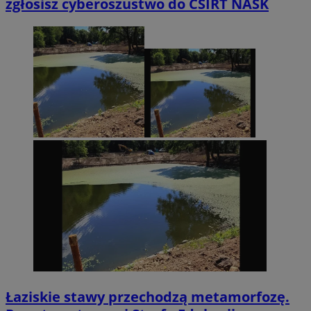
zgłosisz cyberoszustwo do CSIRT NASK
Łaziskie stawy przechodzą metamorfozę.