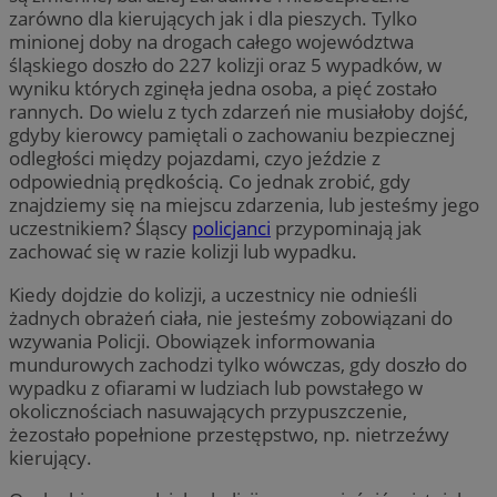
zarówno dla kierujących jak i dla pieszych. Tylko
minionej doby na drogach całego województwa
śląskiego doszło do 227 kolizji oraz 5 wypadków, w
wyniku których zginęła jedna osoba, a pięć zostało
rannych. Do wielu z tych zdarzeń nie musiałoby dojść,
gdyby kierowcy pamiętali o zachowaniu bezpiecznej
odległości między pojazdami, czyo jeździe z
odpowiednią prędkością. Co jednak zrobić, gdy
znajdziemy się na miejscu zdarzenia, lub jesteśmy jego
uczestnikiem? Śląscy
policjanci
przypominają jak
zachować się w razie kolizji lub wypadku.
Kiedy dojdzie do kolizji, a uczestnicy nie odnieśli
żadnych obrażeń ciała, nie jesteśmy zobowiązani do
wzywania Policji. Obowiązek informowania
mundurowych zachodzi tylko wówczas, gdy doszło do
wypadku z ofiarami w ludziach lub powstałego w
okolicznościach nasuwających przypuszczenie,
żezostało popełnione przestępstwo, np. nietrzeźwy
kierujący.