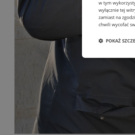
w tym wykorzysty
wyłącznie tej wi
zamiast na zgodz
chwili wycofać s
POKAŻ SZCZ
Niezbędne
Ni
Niezbędne pliki cook
zarządzanie kontem. 
Nazwa