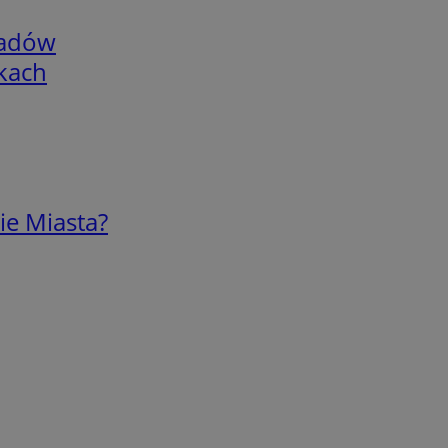
adów
skach
ie Miasta?