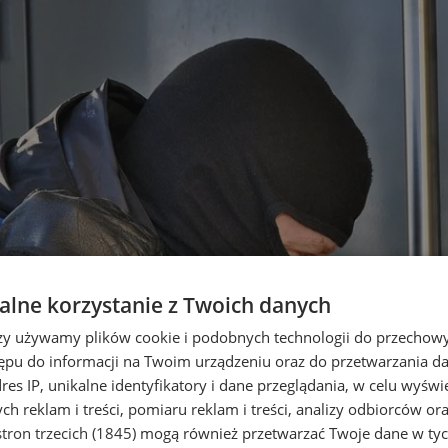
lne korzystanie z Twoich danych
rzy używamy plików cookie i podobnych technologii do przechow
ępu do informacji na Twoim urządzeniu oraz do przetwarzania 
dres IP, unikalne identyfikatory i dane przeglądania, w celu wyświ
h reklam i treści, pomiaru reklam i treści, analizy odbiorców or
tron trzecich (1845)
mogą również przetwarzać Twoje dane w tych