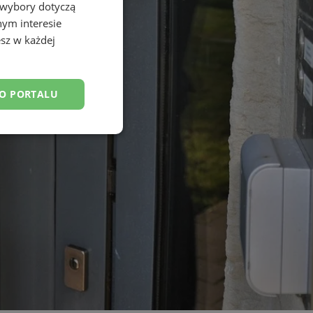
 wybory dotyczą
nym interesie
sz w każdej
DO PORTALU
esklasyfikowane
ane
owanie użytkownika i
j.