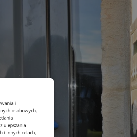
ywania i
danych osobowych,
etlania
az ulepszania
 i innych celach,