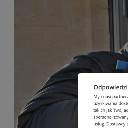
Odpowiedzia
My i nasi partne
uzyskiwania dost
takich jak Twój a
spersonalizowanyc
usług.
Dostawcy s