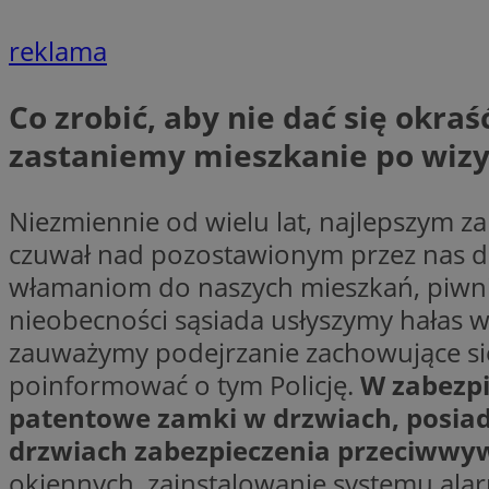
reklama
CookieScriptConse
Co zrobić, aby nie dać się okraś
zastaniemy mieszkanie po wizyc
li_gc
Niezmiennie od wielu lat, najlepszym z
czuwał nad pozostawionym przez nas do
Nazwa
włamaniom do naszych mieszkań, piwnic
Nazwa
Nazwa
nieobecności sąsiada usłyszymy hałas 
ustat_5q1fpXenruu
_ga_VBEXFQ7ESL
zauważymy podejrzanie zachowujące się
ADK_EX_11
tuuid_lu
poinformować o tym Policję.
W zabezpi
ustat_wifky5Xx15n
_ga
patentowe zamki w drzwiach, posia
ustat_lcx1lqx4r6x3
drzwiach zabezpieczenia przeciww
ustat_hp8X2ki0r9b
tuuid_lu
__mguid_
okiennych, zainstalowanie systemu al