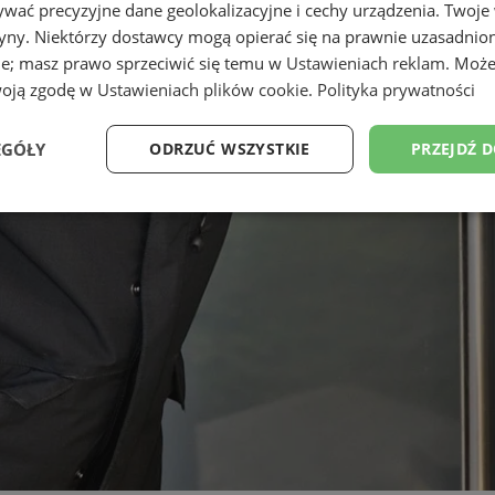
wać precyzyjne dane geolokalizacyjne i cechy urządzenia. Twoje
tryny. Niektórzy dostawcy mogą opierać się na prawnie uzasadnio
ie; masz prawo sprzeciwić się temu w
Ustawieniach reklam
. Może
woją zgodę w
Ustawieniach plików cookie
.
Polityka prywatności
EGÓŁY
ODRZUĆ WSZYSTKIE
PRZEJDŹ 
Wydajność
Targetowanie
Funkcjonalność
Ni
ezbędne
Wydajność
Targetowanie
Funkcjonalność
Niesklasyfikow
ie umożliwiają korzystanie z podstawowych funkcji strony internetowej, takich jak log
Bez niezbędnych plików cookie nie można prawidłowo korzystać ze strony internetowe
Okres
Provider
/
Domena
Opis
przechowywania