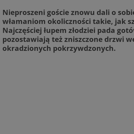
SessID
Nieproszeni goście znowu dali o sobi
QeSessID
włamaniom okoliczności takie, jak s
MvSessID
Najczęściej łupem złodziei pada got
VISITOR_PRIVACY_
pozostawiają też zniszczone drzwi w
okradzionych pokrzywdzonych.
suid
INGRESSCOOKIE
euds
__cf_bm