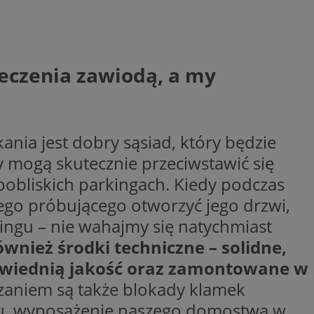
trony internetowej,
e ważnych raportów
ryny internetowej.
rzez usługę Cookie-
preferencji
pieczenia zawiodą, a my
 na pliki cookie.
ookie Cookie-
y gościa na
nych celów
nia jest dobry sąsiad, który będzie
 mogą skutecznie przeciwstawić się
obliskich parkingach. Kiedy podczas
ego próbującego otworzyć jego drzwi,
lytics do
ingu – nie wahajmy się natychmiast
dzającego, który
dwiedzającego w
nież środki techniczne – solidne,
 Analytics - co
i temu Bidswitch
wanej usługi
i zapewnić, że
owiednią jakość oraz zamontowane w
rozróżniania
e tych samych
ie losowo
nta. Jest on
zaniem są także blokady klamek
ynie i służy do
dzającego, który
, sesji i kampanii
dwiedzającego w
st używany do
hu, wyposażenie naszego domostwa w
i temu Bidswitch
yfikacji urządzeń