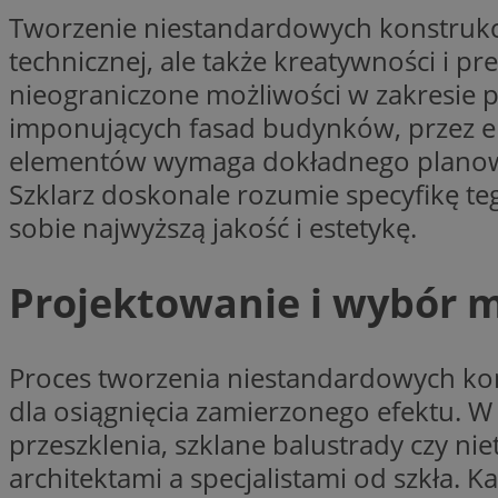
Tworzenie niestandardowych konstrukcj
SessID
QeSessID
technicznej, ale także kreatywności i p
MvSessID
nieograniczone możliwości w zakresie p
VISITOR_PRIVACY_
imponujących fasad budynków, przez ele
elementów wymaga dokładnego planowa
Szklarz doskonale rozumie specyfikę te
sobie najwyższą jakość i estetykę.
suid
Projektowanie i wybór 
INGRESSCOOKIE
Proces tworzenia niestandardowych kons
dla osiągnięcia zamierzonego efektu. 
euds
przeszklenia, szklane balustrady czy nie
architektami a specjalistami od szkła.
__cf_bm