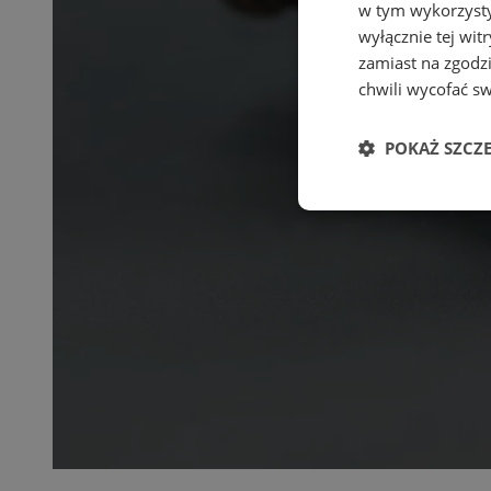
w tym wykorzysty
wyłącznie tej wi
zamiast na zgodz
chwili wycofać s
POKAŻ SZCZ
Niezbędne
Ni
Niezbędne pliki cook
zarządzanie kontem. 
Nazwa