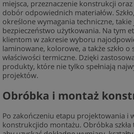
miejsca, przeznaczenie konstrukcji oraz
dobór odpowiednich materiałów. Szkło,
określone wymagania techniczne, takie
CookieScriptConse
bezpieczeństwo użytkowania. Na tym eta
klientom w zakresie wyboru najodpowie
laminowane, kolorowe, a także szkło o 
li_gc
właściwości termiczne. Dzięki zastosow
produkty, które nie tylko spełniają naj
projektów.
Nazwa
Nazwa
Nazwa
ustat_5q1fpXenruu
Obróbka i montaż konstr
_ga_VBEXFQ7ESL
ADK_EX_11
tuuid_lu
ustat_wifky5Xx15n
_ga
ustat_lcx1lqx4r6x3
Po zakończeniu etapu projektowania i 
ustat_hp8X2ki0r9b
konstrukcjido montażu. Obróbka szkła 
tuuid_lu
__mguid_
aby uzyskać dokładne wymiary, kształty