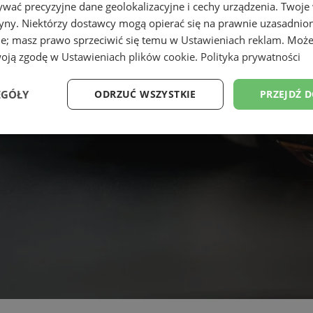
wać precyzyjne dane geolokalizacyjne i cechy urządzenia. Twoje
tryny. Niektórzy dostawcy mogą opierać się na prawnie uzasadnio
ie; masz prawo sprzeciwić się temu w
Ustawieniach reklam
. Może
woją zgodę w
Ustawieniach plików cookie
.
Polityka prywatności
EGÓŁY
ODRZUĆ WSZYSTKIE
PRZEJDŹ 
Wydajność
Targetowanie
Funkcjonalność
Ni
ezbędne
Wydajność
Targetowanie
Funkcjonalność
Niesklasyfikow
ie umożliwiają korzystanie z podstawowych funkcji strony internetowej, takich jak log
Bez niezbędnych plików cookie nie można prawidłowo korzystać ze strony internetowe
Okres
Provider
/
Domena
Opis
przechowywania