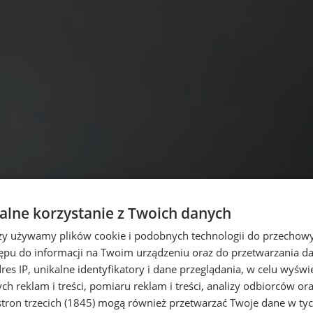
lne korzystanie z Twoich danych
rzy używamy plików cookie i podobnych technologii do przechow
ępu do informacji na Twoim urządzeniu oraz do przetwarzania 
dres IP, unikalne identyfikatory i dane przeglądania, w celu wyświ
h reklam i treści, pomiaru reklam i treści, analizy odbiorców or
tron trzecich (1845)
mogą również przetwarzać Twoje dane w tych