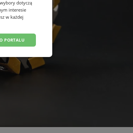
 wybory dotyczą
nym interesie
sz w każdej
DO PORTALU
esklasyfikowane
ane
owanie użytkownika i
j.