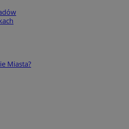
adów
skach
ie Miasta?