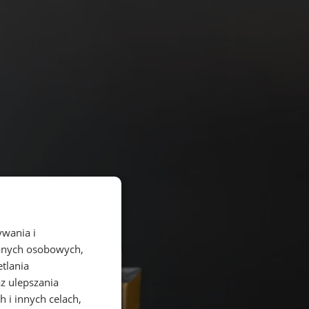
ywania i
danych osobowych,
etlania
az ulepszania
 i innych celach,