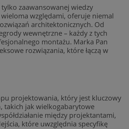
e tylko zaawansowanej wiedzy
entyfikator sesji.
entyfikator sesji.
od wieloma względami, oferuje niemal
entyfikator sesji.
rozwiązań architektonicznych. Od
nformacje o zgodzie
zegrody wewnętrzne – każdy z tych
ncjach dotyczących
ia z witryny.
fesjonalnego montażu. Marka Pan
olityki prywatności
ich przestrzeganie
eksowe rozwiązania, które łączą w
temu użytkownik nie
woich preferencji,
 z regulacjami
 identyfikatora
erów obsługuje
ekście
pu projektowania, który jest kluczowy
lu optymalizacji
, takich jak wielkogabarytowe
 do przechowywania
niu do usług
e współdziałanie między projektantami,
e, czy użytkownik
enia lub reklamy.
jścia, które uwzględnia specyfikę
niania ludzi i