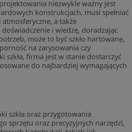
 projektowania niezwykle ważny jest
trony internetowej,
e ważnych raportów
dardowych konstrukcjach, musi spełniać
ryny internetowej.
 atmosferyczne, a także
rzez usługę Cookie-
preferencji
e doświadczenie i wiedzę, doradzając
 na pliki cookie.
ookie Cookie-
potrzeb, może to być szkło hartowane,
odporność na zarysowania czy
y gościa na
nych celów
szkła, firma jest w stanie dostarczyć
dostosowane do najbardziej wymagających
lytics do
dzającego, który
dwiedzającego w
 Analytics - co
i temu Bidswitch
wanej usługi
i zapewnić, że
rozróżniania
e tych samych
ki szkła oraz przygotowania
ie losowo
nta. Jest on
 sprzętu oraz precyzyjnych narzędzi,
ynie i służy do
dzającego, który
, sesji i kampanii
dwiedzającego w
st używany do
owych konstrukcji, takich jak
i temu Bidswitch
yfikacji urządzeń