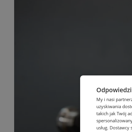
Odpowiedzia
My i nasi partne
uzyskiwania dost
takich jak Twój a
spersonalizowanyc
usług.
Dostawcy s