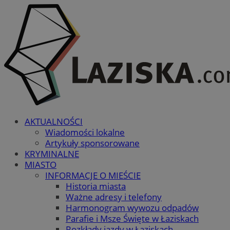
AKTUALNOŚCI
Wiadomości lokalne
Artykuły sponsorowane
KRYMINALNE
MIASTO
INFORMACJE O MIEŚCIE
Historia miasta
Ważne adresy i telefony
Harmonogram wywozu odpadów
Parafie i Msze Święte w Łaziskach
Rozkłady jazdy w Łaziskach