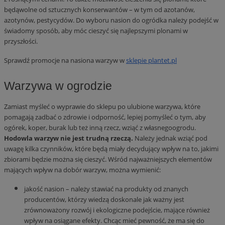
będąwolne od sztucznych konserwantów – w tym od azotanów,
azotynów, pestycydów. Do wyboru nasion do ogródka należy podejść w
świadomy sposób, aby móc cieszyć się najlepszymi plonami w
przyszłości.
Sprawdź promocje na nasiona warzyw w
sklepie plantet.pl
Warzywa w ogrodzie
Zamiast myśleć o wyprawie do sklepu po ulubione warzywa, które
pomagają zadbać o zdrowie i odporność, lepiej pomyśleć o tym, aby
ogórek, koper, burak lub też inną rzecz, wziąć z własnegoogrodu.
Hodowla warzyw nie jest trudną rzeczą.
Należy jednak wziąć pod
uwagę kilka czynników, które będą miały decydujący wpływ na to, jakimi
zbiorami będzie można się cieszyć. Wśród najważniejszych elementów
mających wpływ na dobór warzyw, można wymienić:
jakość nasion – należy stawiać na produkty od znanych
producentów, którzy wiedzą doskonale jak ważny jest
zrównoważony rozwój i ekologiczne podejście, mające również
wpływ na osiągane efekty. Chcąc mieć pewność, że ma się do