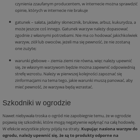
czynienia zzaufanym producentem, w internecie można sprawdzić
opinie, których w internecie nie brakuje
gatunek – sałata, jadalny słonecznik, brukiew, arbuz, kukurydza, a
może jeszcze coś innego. Gatunek warzyw należy dopasować
zgodnie z własnymi potrzebami. Nie ma co hodować jakichkolwiek
warzyw, ziół lub owoców, jeżeli ma się pewność, że nie zostaną
one zużyte;
warunki glebowe – ziemia ziemi nie równa, więc należy upewnić
się, że własnym warzywom będzie można zapewnić odpowiednią
strefę wzrostu. Należy w pierwszej kolejności zapoznać się
zinformacjami na tema tego, jakie warunki muszą panować, aby
mieć pewność, że warzywa będą wzrastać.
Szkodniki w ogrodzie
Nawet niebywała troska o ogród nie zapobiegnie temu, że w ogrodzie
pojawią się szkodniki, które mogą negatywnie wpłynąć na całą hodowlę.
W efekcie wszystkie plony pójdą na straty.
Kupując nasiona warzyw do
ogrodu, należy upewnić się, że są to produkty odporne na