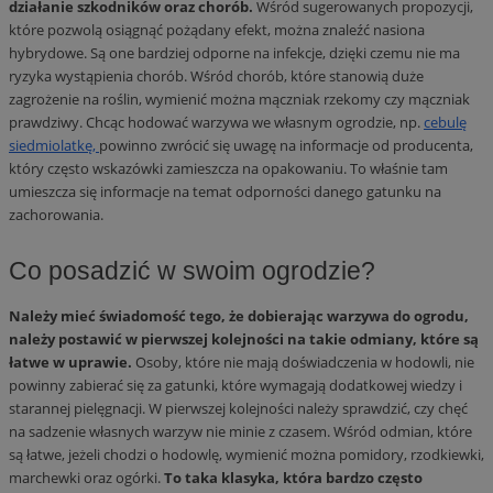
działanie szkodników oraz chorób.
Wśród sugerowanych propozycji,
które pozwolą osiągnąć pożądany efekt, można znaleźć nasiona
hybrydowe. Są one bardziej odporne na infekcje, dzięki czemu nie ma
ryzyka wystąpienia chorób. Wśród chorób, które stanowią duże
zagrożenie na roślin, wymienić można mączniak rzekomy czy mączniak
prawdziwy. Chcąc hodować warzywa we własnym ogrodzie, np.
cebulę
siedmiolatkę,
powinno zwrócić się uwagę na informacje od producenta,
który często wskazówki zamieszcza na opakowaniu. To właśnie tam
umieszcza się informacje na temat odporności danego gatunku na
zachorowania.
Co posadzić w swoim ogrodzie?
Należy mieć świadomość tego, że dobierając warzywa do ogrodu,
należy postawić w pierwszej kolejności na takie odmiany, które są
łatwe w uprawie.
Osoby, które nie mają doświadczenia w hodowli, nie
powinny zabierać się za gatunki, które wymagają dodatkowej wiedzy i
starannej pielęgnacji. W pierwszej kolejności należy sprawdzić, czy chęć
na sadzenie własnych warzyw nie minie z czasem. Wśród odmian, które
są łatwe, jeżeli chodzi o hodowlę, wymienić można pomidory, rzodkiewki,
marchewki oraz ogórki.
To taka klasyka, która bardzo często