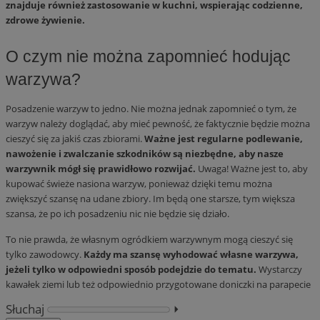
znajduje również zastosowanie w kuchni, wspierając codzienne,
zdrowe żywienie.
O czym nie można zapomnieć hodując
warzywa?
Posadzenie warzyw to jedno. Nie można jednak zapomnieć o tym, że
warzyw należy doglądać, aby mieć pewność, że faktycznie będzie można
cieszyć się za jakiś czas zbiorami.
Ważne jest regularne podlewanie,
nawożenie i zwalczanie szkodników są niezbędne, aby nasze
warzywnik mógł się prawidłowo rozwijać.
Uwaga! Ważne jest to, aby
kupować świeże nasiona warzyw, ponieważ dzięki temu można
zwiększyć szansę na udane zbiory. Im będą one starsze, tym większa
szansa, że po ich posadzeniu nic nie będzie się działo.
To nie prawda, że własnym ogródkiem warzywnym mogą cieszyć się
tylko zawodowcy.
Każdy ma szansę wyhodować własne warzywa,
jeżeli tylko w odpowiedni sposób podejdzie do tematu.
Wystarczy
kawałek ziemi lub też odpowiednio przygotowane doniczki na parapecie
Słuchaj
⏵︎