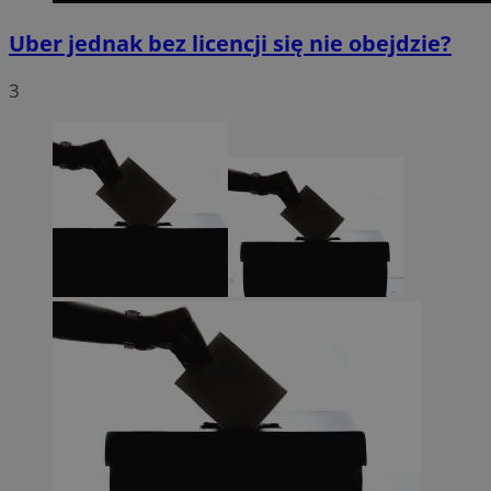
Uber jednak bez licencji się nie obejdzie?
3