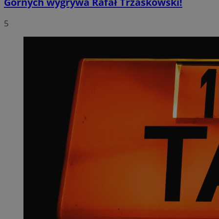
Górnych wygrywa Rafał Trzaskowski!
5