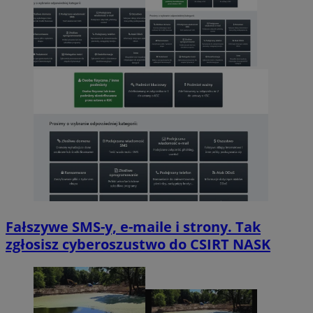
Fałszywe SMS-y, e-maile i strony. Tak
zgłosisz cyberoszustwo do CSIRT NASK