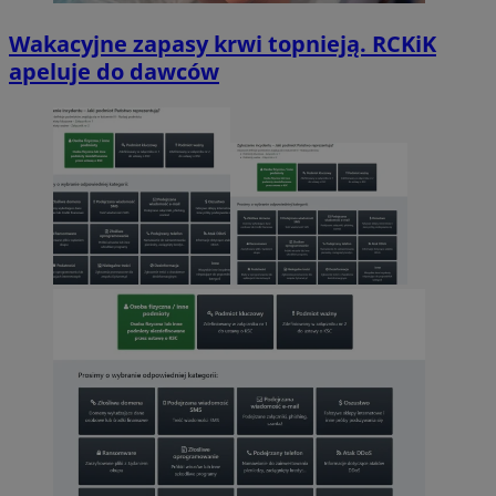
Wakacyjne zapasy krwi topnieją. RCKiK
apeluje do dawców