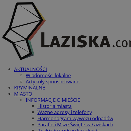
AKTUALNOŚCI
Wiadomości lokalne
Artykuły sponsorowane
KRYMINALNE
MIASTO
INFORMACJE O MIEŚCIE
Historia miasta
Ważne adresy i telefony
Harmonogram wywozu odpadów
Parafie i Msze Święte w Łaziskach
Rozkłady jazdy w Łaziskach