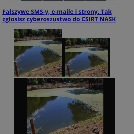
Fałszywe SMS-y, e-maile i strony. Tak
zgłosisz cyberoszustwo do CSIRT NASK