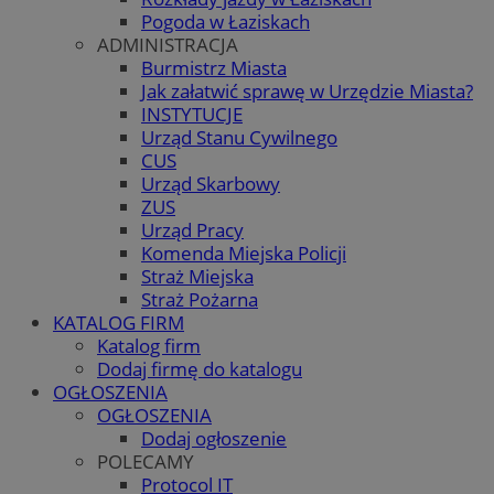
Pogoda w Łaziskach
ADMINISTRACJA
Burmistrz Miasta
Jak załatwić sprawę w Urzędzie Miasta?
INSTYTUCJE
Urząd Stanu Cywilnego
CUS
Urząd Skarbowy
ZUS
Urząd Pracy
Komenda Miejska Policji
Straż Miejska
Straż Pożarna
KATALOG FIRM
Katalog firm
Dodaj firmę do katalogu
OGŁOSZENIA
OGŁOSZENIA
Dodaj ogłoszenie
POLECAMY
Protocol IT