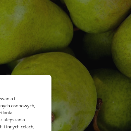
ywania i
danych osobowych,
etlania
az ulepszania
 i innych celach,