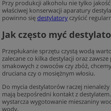
Przy produkcji alkoholu nie tylko jakoś
SessID
właściwej konserwacji aparatury destyla
QeSessID
powinno się
destylatory
czyścić regular
MvSessID
VISITOR_PRIVACY_
Jak często myć destylat
Przepłukanie sprzętu czystą wodą warto 
zalecane co kilka destylacji oraz zawsze
suid
smakowych z owoców czy zbóż, chcemy zr
druciana czy o mosiężnym włosiu.
INGRESSCOOKIE
Do mycia destylatorów raczej nienależy
mają bezpośredni kontakt z destylatem.
euds
wystarcza wygotowanie mieszaniny wody 
wody.
__cf_bm