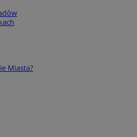
adów
skach
ie Miasta?