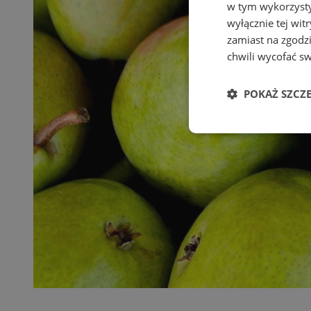
w tym wykorzysty
wyłącznie tej wi
zamiast na zgodz
chwili wycofać s
POKAŻ SZCZ
Niezbędne
Ni
Niezbędne pliki cook
zarządzanie kontem. 
Nazwa