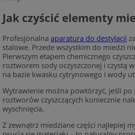
Jak czyścić elementy mi
CookieScriptConse
Profesjonalna
aparatura do destylacji
za
stalowe. Przede wszystkim do miedzi ni
li_gc
Pierwszym etapem chemicznego czyszcze
roztworem sody oczyszczonej i czystą 
na bazie kwasku cytrynowego i wody utle
Nazwa
Nazwa
Nazwa
ustat_5q1fpXenruu
Wytrawienie można powtórzyć, jeśli po 
_ga_VBEXFQ7ESL
ADK_EX_11
tuuid_lu
roztworów czyszczących koniecznie nale
ustat_wifky5Xx15n
_ga
wyschnięcia.
ustat_lcx1lqx4r6x3
ustat_hp8X2ki0r9b
Z zewnątrz miedziane części najlepiej m
tuuid_lu
__mguid_
psucia się materiału – to naturalny p