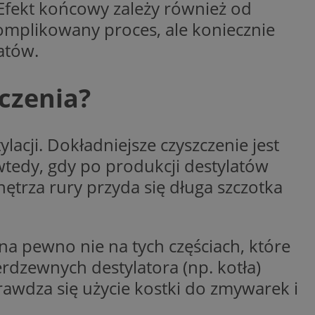
 Efekt końcowy zależy również od
entyfikator sesji.
skomplikowany proces, ale koniecznie
entyfikator sesji.
atów.
entyfikator sesji.
nformacje o zgodzie
ncjach dotyczących
czenia?
ia z witryny.
olityki prywatności
ich przestrzeganie
temu użytkownik nie
woich preferencji,
acji. Dokładniejsze czyszczenie jest
 z regulacjami
 wtedy, gdy po produkcji destylatów
 identyfikatora
ętrza rury przyda się długa szczotka
erów obsługuje
ekście
lu optymalizacji
na pewno nie na tych częściach, które
rdzewnych destylatora (np. kotła)
 do przechowywania
niu do usług
awdza się użycie kostki do zmywarek i
e, czy użytkownik
enia lub reklamy.
niania ludzi i