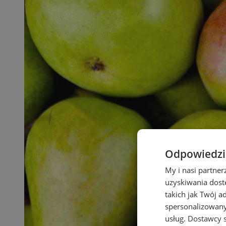
Odpowiedzia
My i nasi partne
uzyskiwania dost
takich jak Twój a
spersonalizowanyc
usług.
Dostawcy s