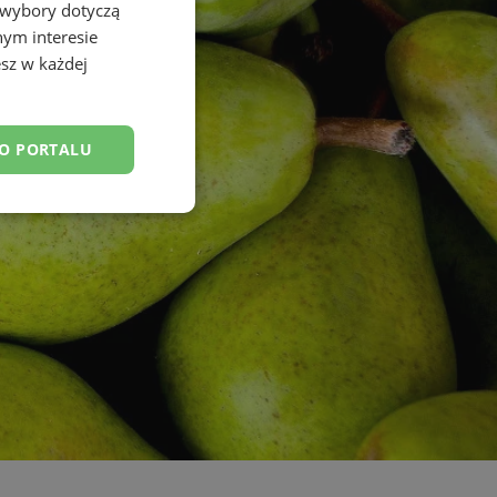
 wybory dotyczą
nym interesie
sz w każdej
DO PORTALU
esklasyfikowane
ane
owanie użytkownika i
j.