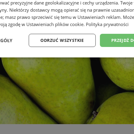
wać precyzyjne dane geolokalizacyjne i cechy urządzenia. Twoje
tryny. Niektórzy dostawcy mogą opierać się na prawnie uzasadnio
ie; masz prawo sprzeciwić się temu w
Ustawieniach reklam
. Może
woją zgodę w
Ustawieniach plików cookie
.
Polityka prywatności
EGÓŁY
ODRZUĆ WSZYSTKIE
PRZEJDŹ 
Wydajność
Targetowanie
Funkcjonalność
Ni
ezbędne
Wydajność
Targetowanie
Funkcjonalność
Niesklasyfikow
ie umożliwiają korzystanie z podstawowych funkcji strony internetowej, takich jak log
Bez niezbędnych plików cookie nie można prawidłowo korzystać ze strony internetowe
Okres
Provider
/
Domena
Opis
przechowywania