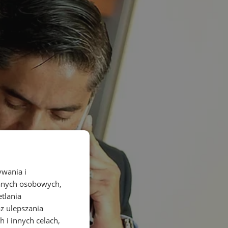
ywania i
danych osobowych,
etlania
az ulepszania
 i innych celach,