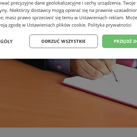
wać precyzyjne dane geolokalizacyjne i cechy urządzenia. Twoje
tryny. Niektórzy dostawcy mogą opierać się na prawnie uzasadnio
ie; masz prawo sprzeciwić się temu w
Ustawieniach reklam
. Może
woją zgodę w
Ustawieniach plików cookie
.
Polityka prywatności
EGÓŁY
ODRZUĆ WSZYSTKIE
PRZEJDŹ 
Wydajność
Targetowanie
Funkcjonalność
Ni
ezbędne
Wydajność
Targetowanie
Funkcjonalność
Niesklasyfikow
ie umożliwiają korzystanie z podstawowych funkcji strony internetowej, takich jak log
Bez niezbędnych plików cookie nie można prawidłowo korzystać ze strony internetowe
Okres
Provider
/
Domena
Opis
przechowywania