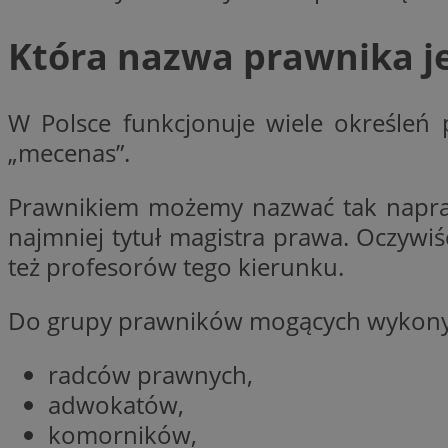
Która nazwa prawnika j
CookieScriptConse
W Polsce funkcjonuje wiele określeń
„mecenas”.
li_gc
Prawnikiem możemy nazwać tak naprawd
najmniej tytuł magistra prawa. Oczywi
Nazwa
też profesorów tego kierunku.
Nazwa
Nazwa
ustat_5q1fpXenruu
_ga_VBEXFQ7ESL
Do grupy prawników mogących wykonyw
ADK_EX_11
tuuid_lu
ustat_wifky5Xx15n
_ga
radców prawnych,
ustat_lcx1lqx4r6x3
adwokatów,
ustat_hp8X2ki0r9b
tuuid_lu
komorników,
__mguid_