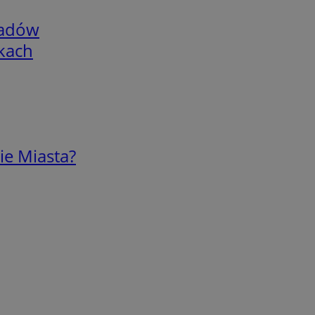
adów
skach
ie Miasta?