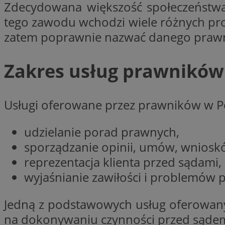
Zdecydowana większość społeczeństw
SessID
tego zawodu wchodzi wiele różnych pro
QeSessID
zatem poprawnie nazwać danego praw
MvSessID
VISITOR_PRIVACY_
Zakres usług prawników
Usługi oferowane przez prawników w Po
suid
udzielanie porad prawnych,
sporządzanie opinii, umów, wniosk
INGRESSCOOKIE
reprezentacja klienta przed sądami,
wyjaśnianie zawiłości i problemów 
euds
Jedną z podstawowych usług oferowan
na dokonywaniu czynności przed sądem 
__cf_bm