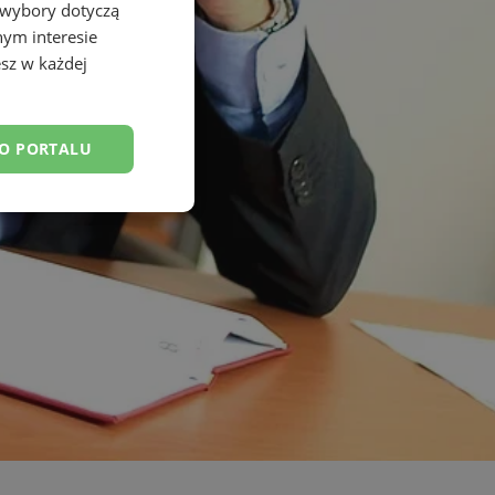
 wybory dotyczą
nym interesie
sz w każdej
DO PORTALU
esklasyfikowane
ane
owanie użytkownika i
j.