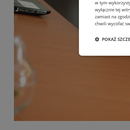
w tym wykorzysty
wyłącznie tej wi
zamiast na zgodz
chwili wycofać s
POKAŻ SZCZ
Niezbędne
Ni
Niezbędne pliki cook
zarządzanie kontem. 
Nazwa