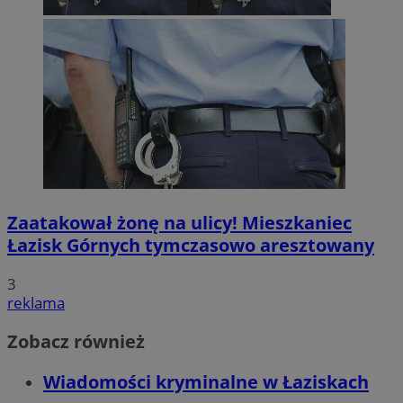
Zaatakował żonę na ulicy! Mieszkaniec
Łazisk Górnych tymczasowo aresztowany
3
reklama
Zobacz również
Wiadomości kryminalne w Łaziskach