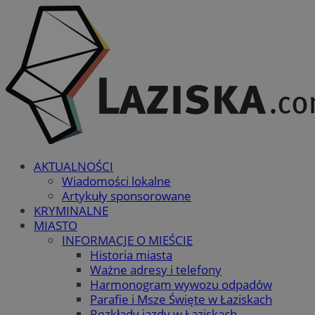
AKTUALNOŚCI
Wiadomości lokalne
Artykuły sponsorowane
KRYMINALNE
MIASTO
INFORMACJE O MIEŚCIE
Historia miasta
Ważne adresy i telefony
Harmonogram wywozu odpadów
Parafie i Msze Święte w Łaziskach
Rozkłady jazdy w Łaziskach