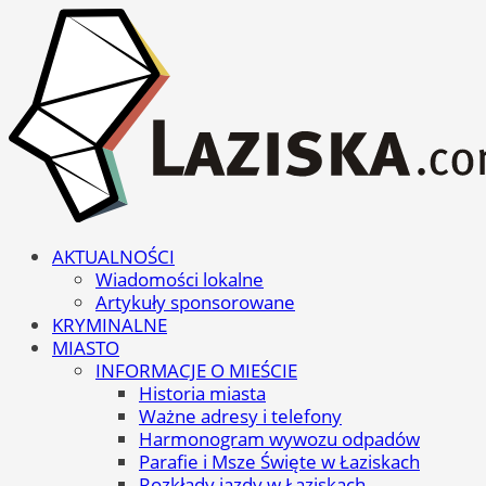
AKTUALNOŚCI
Wiadomości lokalne
Artykuły sponsorowane
KRYMINALNE
MIASTO
INFORMACJE O MIEŚCIE
Historia miasta
Ważne adresy i telefony
Harmonogram wywozu odpadów
Parafie i Msze Święte w Łaziskach
Rozkłady jazdy w Łaziskach