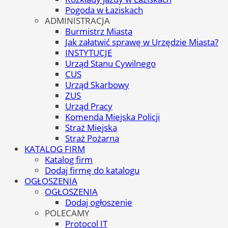
Pogoda w Łaziskach
ADMINISTRACJA
Burmistrz Miasta
Jak załatwić sprawę w Urzędzie Miasta?
INSTYTUCJE
Urząd Stanu Cywilnego
CUS
Urząd Skarbowy
ZUS
Urząd Pracy
Komenda Miejska Policji
Straż Miejska
Straż Pożarna
KATALOG FIRM
Katalog firm
Dodaj firmę do katalogu
OGŁOSZENIA
OGŁOSZENIA
Dodaj ogłoszenie
POLECAMY
Protocol IT