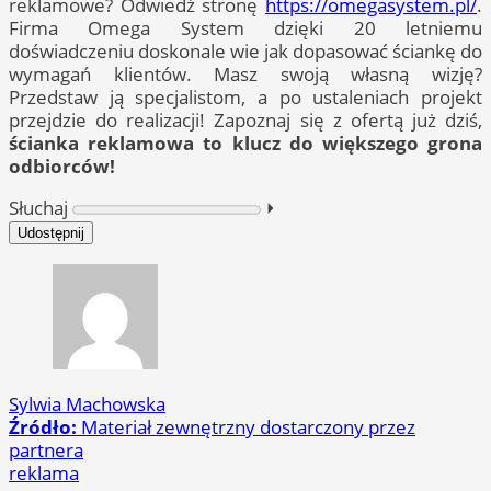
reklamowe? Odwiedź stronę
https://omegasystem.pl/
.
Firma Omega System dzięki 20 letniemu
doświadczeniu doskonale wie jak dopasować ściankę do
wymagań klientów. Masz swoją własną wizję?
Przedstaw ją specjalistom, a po ustaleniach projekt
przejdzie do realizacji! Zapoznaj się z ofertą już dziś,
ścianka reklamowa to klucz do większego grona
odbiorców!
Słuchaj
⏵︎
Udostępnij
Sylwia Machowska
Źródło:
Materiał zewnętrzny dostarczony przez
partnera
reklama