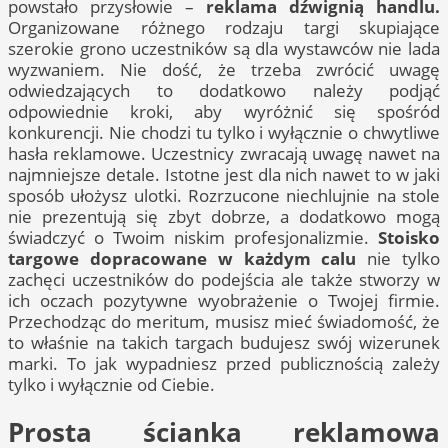
powstało przysłowie –
reklama dźwignią handlu.
Organizowane różnego rodzaju targi skupiające
szerokie grono uczestników są dla wystawców nie lada
wyzwaniem. Nie dość, że trzeba zwrócić uwagę
odwiedzających to dodatkowo należy podjąć
odpowiednie kroki, aby wyróżnić się spośród
konkurencji. Nie chodzi tu tylko i wyłącznie o chwytliwe
hasła reklamowe. Uczestnicy zwracają uwagę nawet na
najmniejsze detale. Istotne jest dla nich nawet to w jaki
sposób ułożysz ulotki. Rozrzucone niechlujnie na stole
nie prezentują się zbyt dobrze, a dodatkowo mogą
świadczyć o Twoim niskim profesjonalizmie.
Stoisko
targowe dopracowane w każdym calu
nie tylko
zachęci uczestników do podejścia ale także stworzy w
ich oczach pozytywne wyobrażenie o Twojej firmie.
Przechodząc do meritum, musisz mieć świadomość, że
to właśnie na takich targach budujesz swój wizerunek
marki. To jak wypadniesz przed publicznością zależy
tylko i wyłącznie od Ciebie.
Prosta ścianka reklamowa