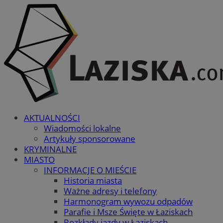
AKTUALNOŚCI
Wiadomości lokalne
Artykuły sponsorowane
KRYMINALNE
MIASTO
INFORMACJE O MIEŚCIE
Historia miasta
Ważne adresy i telefony
Harmonogram wywozu odpadów
Parafie i Msze Święte w Łaziskach
Rozkłady jazdy w Łaziskach