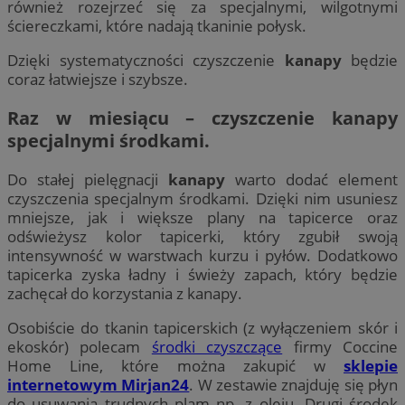
również rozejrzeć się za specjalnymi, wilgotnymi
ściereczkami, które nadają tkaninie połysk.
Dzięki systematyczności czyszczenie
kanapy
będzie
coraz łatwiejsze i szybsze.
Raz w miesiącu – czyszczenie kanapy
specjalnymi środkami.
Do stałej pielęgnacji
kanapy
warto dodać element
czyszczenia specjalnym środkami. Dzięki nim usuniesz
mniejsze, jak i większe plany na tapicerce oraz
odświeżysz kolor tapicerki, który zgubił swoją
intensywność w warstwach kurzu i pyłów. Dodatkowo
tapicerka zyska ładny i świeży zapach, który będzie
zachęcał do korzystania z kanapy.
Osobiście do tkanin tapicerskich (z wyłączeniem skór i
ekoskór) polecam
środki czyszczące
firmy Coccine
Home Line, które można zakupić w
sklepie
internetowym Mirjan24
. W zestawie znajduję się płyn
do usuwania trudnych plam np. z oleju. Drugi środek