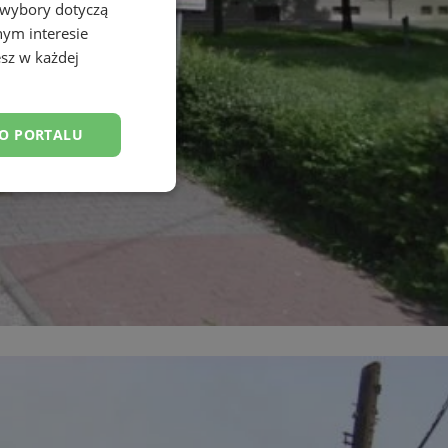
 wybory dotyczą
nym interesie
sz w każdej
DO PORTALU
esklasyfikowane
ane
owanie użytkownika i
j.