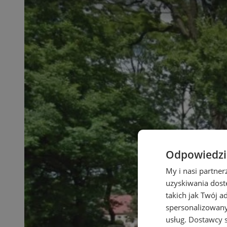
Odpowiedzia
My i nasi partne
uzyskiwania dost
takich jak Twój a
spersonalizowanyc
usług.
Dostawcy s