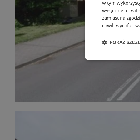
w tym wykorzysty
wyłącznie tej wi
zamiast na zgodz
chwili wycofać s
POKAŻ SZCZ
Niezbędne
Ni
Niezbędne pliki cook
zarządzanie kontem. 
Nazwa