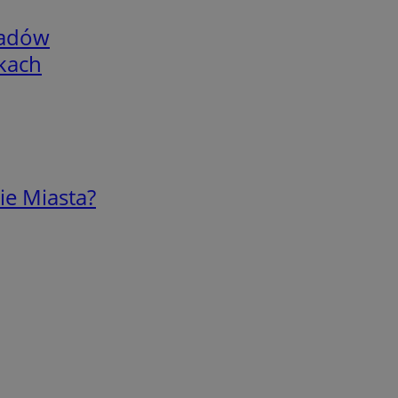
adów
skach
ie Miasta?