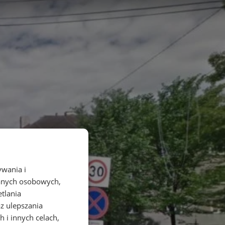
ywania i
danych osobowych,
etlania
az ulepszania
 i innych celach,