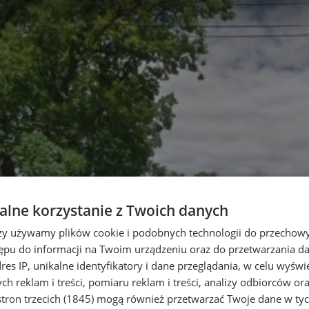
lne korzystanie z Twoich danych
rzy używamy plików cookie i podobnych technologii do przechow
ępu do informacji na Twoim urządzeniu oraz do przetwarzania 
dres IP, unikalne identyfikatory i dane przeglądania, w celu wyświ
h reklam i treści, pomiaru reklam i treści, analizy odbiorców or
tron trzecich (1845)
mogą również przetwarzać Twoje dane w tych