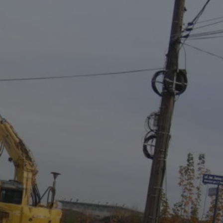
entyfikator sesji.
entyfikator sesji.
entyfikator sesji.
nformacje o zgodzie
ncjach dotyczących
ia z witryny.
olityki prywatności
ich przestrzeganie
temu użytkownik nie
woich preferencji,
 z regulacjami
 identyfikatora
erów obsługuje
ekście
lu optymalizacji
 do przechowywania
niu do usług
e, czy użytkownik
enia lub reklamy.
niania ludzi i