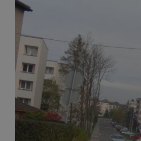
SessID
QeSessID
MvSessID
VISITOR_PRIVACY_
suid
INGRESSCOOKIE
euds
__cf_bm