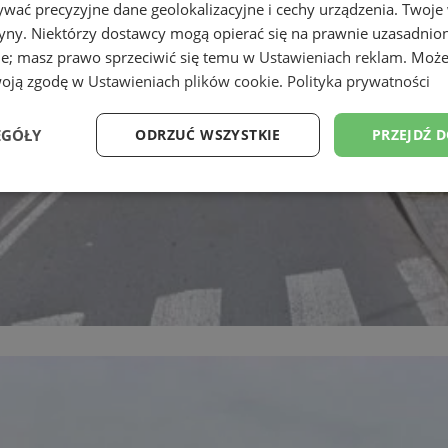
wać precyzyjne dane geolokalizacyjne i cechy urządzenia. Twoje
tryny. Niektórzy dostawcy mogą opierać się na prawnie uzasadnio
ie; masz prawo sprzeciwić się temu w
Ustawieniach reklam
. Może
woją zgodę w
Ustawieniach plików cookie
.
Polityka prywatności
EGÓŁY
ODRZUĆ WSZYSTKIE
PRZEJDŹ 
Wydajność
Targetowanie
Funkcjonalność
Ni
ezbędne
Wydajność
Targetowanie
Funkcjonalność
Niesklasyfikow
ie umożliwiają korzystanie z podstawowych funkcji strony internetowej, takich jak log
Bez niezbędnych plików cookie nie można prawidłowo korzystać ze strony internetowe
Okres
Provider
/
Domena
Opis
przechowywania