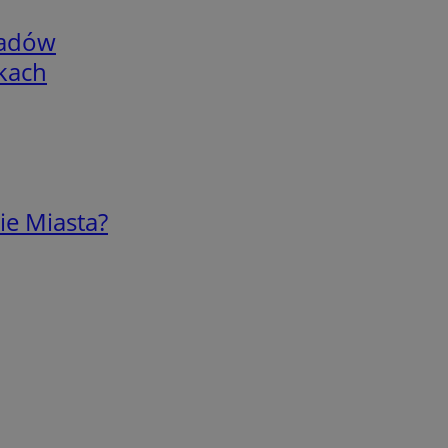
adów
skach
ie Miasta?