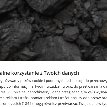
lne korzystanie z Twoich danych
rzy używamy plików cookie i podobnych technologii do przechow
ępu do informacji na Twoim urządzeniu oraz do przetwarzania 
dres IP, unikalne identyfikatory i dane przeglądania, w celu wyświ
h reklam i treści, pomiaru reklam i treści, analizy odbiorców or
tron trzecich (1845)
mogą również przetwarzać Twoje dane w tych