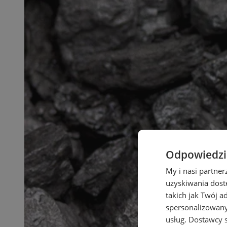
Odpowiedzia
My i nasi partne
uzyskiwania dost
takich jak Twój a
spersonalizowanyc
usług.
Dostawcy s