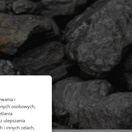
ywania i
danych osobowych,
etlania
az ulepszania
 i innych celach,