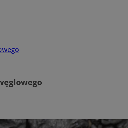
lowego
 węglowego