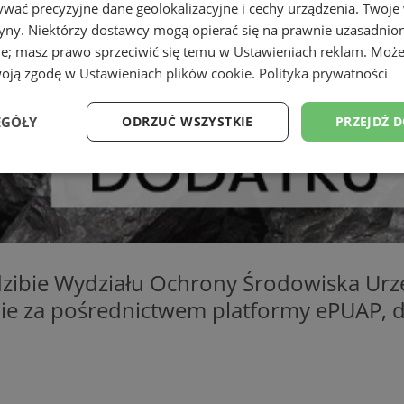
wać precyzyjne dane geolokalizacyjne i cechy urządzenia. Twoje
tryny. Niektórzy dostawcy mogą opierać się na prawnie uzasadnio
ie; masz prawo sprzeciwić się temu w
Ustawieniach reklam
. Może
woją zgodę w
Ustawieniach plików cookie
.
Polityka prywatności
EGÓŁY
ODRZUĆ WSZYSTKIE
PRZEJDŹ 
Wydajność
Targetowanie
Funkcjonalność
Ni
dzibie Wydziału Ochrony Środowiska Urz
znie za pośrednictwem platformy ePUAP, d
ezbędne
Wydajność
Targetowanie
Funkcjonalność
Niesklasyfikow
ie umożliwiają korzystanie z podstawowych funkcji strony internetowej, takich jak log
Bez niezbędnych plików cookie nie można prawidłowo korzystać ze strony internetowe
Okres
Provider
/
Domena
Opis
przechowywania