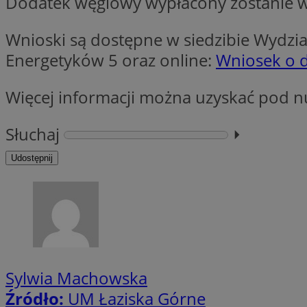
Dodatek węglowy wypłacony zostanie w 
Wnioski są dostępne w siedzibie Wydzi
CookieScriptConse
Energetyków 5 oraz online:
Wniosek o 
Więcej informacji można uzyskać pod n
li_gc
Słuchaj
⏵︎
Udostępnij
Nazwa
Nazwa
Nazwa
ustat_5q1fpXenruu
_ga_VBEXFQ7ESL
ADK_EX_11
tuuid_lu
ustat_wifky5Xx15n
_ga
ustat_lcx1lqx4r6x3
Sylwia Machowska
ustat_hp8X2ki0r9b
tuuid_lu
Źródło:
UM Łaziska Górne
__mguid_