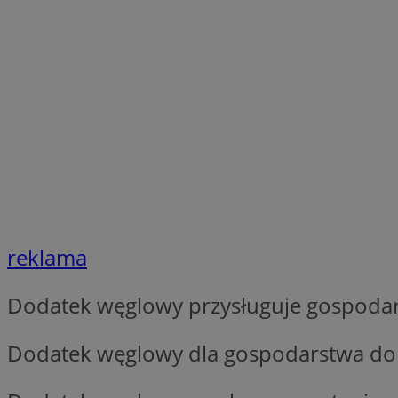
SessID
QeSessID
MvSessID
VISITOR_PRIVACY_
suid
reklama
INGRESSCOOKIE
Dodatek węglowy przysługuje gospod
euds
Dodatek węglowy dla gospodarstwa dom
__cf_bm