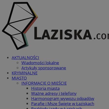
AKTUALNOŚCI
Wiadomości lokalne
Artykuły sponsorowane
KRYMINALNE
MIASTO
INFORMACJE O MIEŚCIE
Historia miasta
Ważne adresy i telefony
Harmonogram wywozu odpadów
Parafie i Msze Święte w Łaziskach
Rozkłady jazdy w Łaziskach