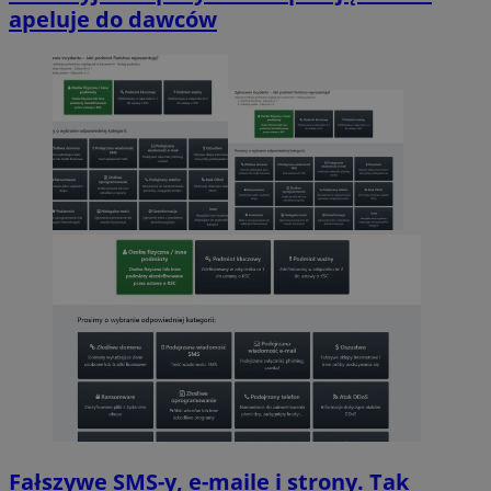
apeluje do dawców
Fałszywe SMS-y, e-maile i strony. Tak