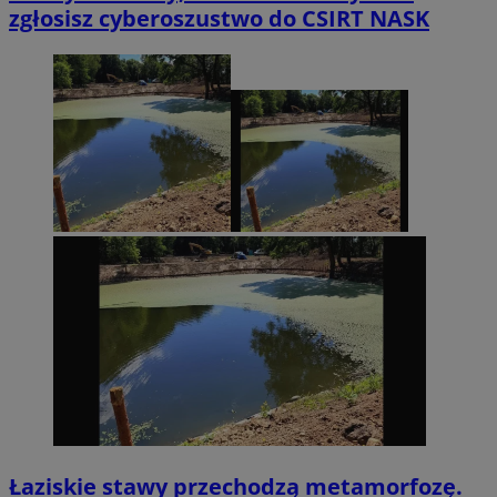
zgłosisz cyberoszustwo do CSIRT NASK
Łaziskie stawy przechodzą metamorfozę.