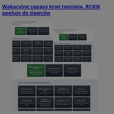
Wakacyjne zapasy krwi topnieją. RCKiK
apeluje do dawców