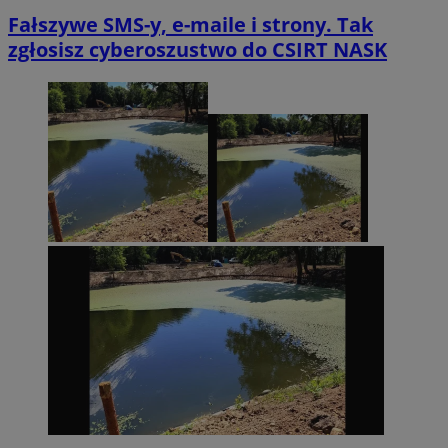
Fałszywe SMS-y, e-maile i strony. Tak
zgłosisz cyberoszustwo do CSIRT NASK