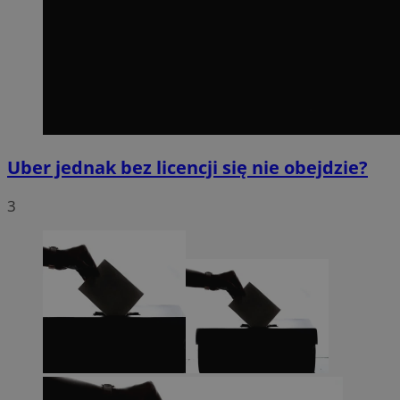
Uber jednak bez licencji się nie obejdzie?
3