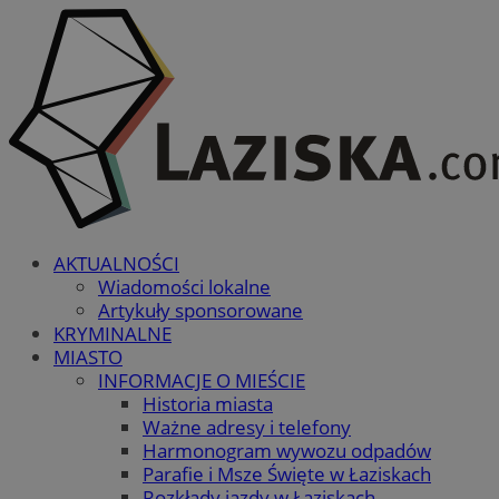
AKTUALNOŚCI
Wiadomości lokalne
Artykuły sponsorowane
KRYMINALNE
MIASTO
INFORMACJE O MIEŚCIE
Historia miasta
Ważne adresy i telefony
Harmonogram wywozu odpadów
Parafie i Msze Święte w Łaziskach
Rozkłady jazdy w Łaziskach