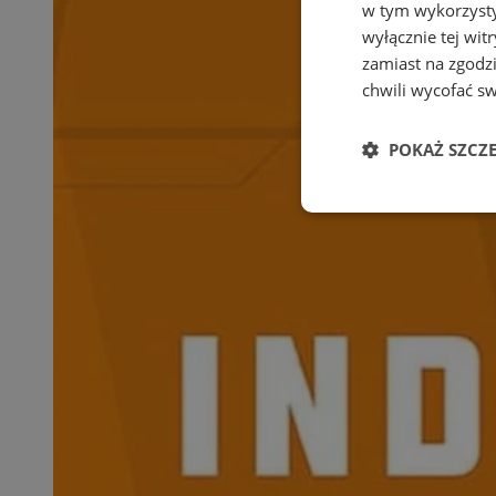
w tym wykorzysty
wyłącznie tej wi
zamiast na zgodz
chwili wycofać s
POKAŻ SZCZ
Niezbędne
Ni
Niezbędne pliki cook
zarządzanie kontem. 
Nazwa