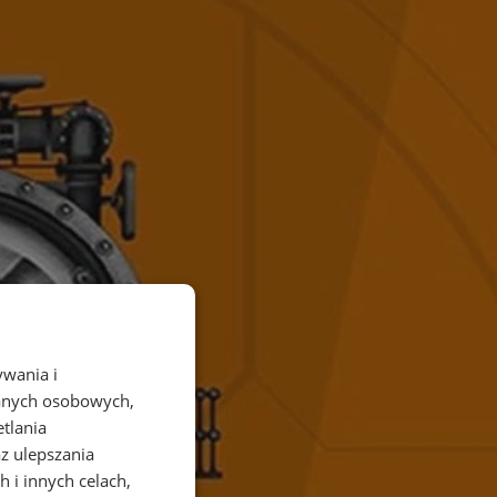
ywania i
danych osobowych,
etlania
az ulepszania
 i innych celach,