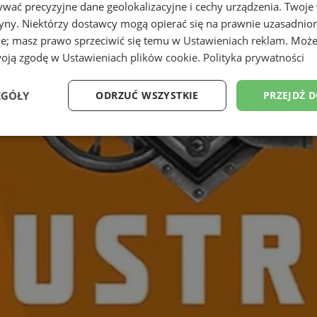
wać precyzyjne dane geolokalizacyjne i cechy urządzenia. Twoje
tryny. Niektórzy dostawcy mogą opierać się na prawnie uzasadnio
ie; masz prawo sprzeciwić się temu w
Ustawieniach reklam
. Może
woją zgodę w
Ustawieniach plików cookie
.
Polityka prywatności
EGÓŁY
ODRZUĆ WSZYSTKIE
PRZEJDŹ 
Wydajność
Targetowanie
Funkcjonalność
Ni
ezbędne
Wydajność
Targetowanie
Funkcjonalność
Niesklasyfikow
ie umożliwiają korzystanie z podstawowych funkcji strony internetowej, takich jak log
Bez niezbędnych plików cookie nie można prawidłowo korzystać ze strony internetowe
Okres
Provider
/
Domena
Opis
przechowywania