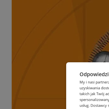
Odpowiedzia
My i nasi partne
uzyskiwania dost
takich jak Twój a
spersonalizowanyc
usług.
Dostawcy s