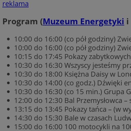
reklama
Program (
Muzeum Energetyki
i
CookieScriptConse
10:00 do 16:00 (co pół godziny) Z
li_gc
10:00 do 16:00 (co pół godziny) Zw
10:15 do 17:45 Pokazy zabytkowych
10:30 do 16:30 Wszyscy jesteśmy p
10:30 do 18:00 Księżna Daisy w Lon
Nazwa
Nazwa
10:30 do 14:00 (co godz.) Dźwięki en
Nazwa
ustat_5q1fpXenruu
10:30 do 16:30 (co 15 min.) Grup
_ga_VBEXFQ7ESL
ADK_EX_11
tuuid_lu
12:00 do 12:30 Bal Przemysłowca – 
ustat_wifky5Xx15n
_ga
13:15 do 13:45 Pokazy tańca – (w wy
ustat_lcx1lqx4r6x3
14:30 do 15:30 Bale w czasach Ludw
ustat_hp8X2ki0r9b
tuuid_lu
15:00 do 16:00 100 motocykli na 10
__mguid_