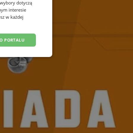
 wybory dotyczą
nym interesie
sz w każdej
DO PORTALU
esklasyfikowane
ane
owanie użytkownika i
j.