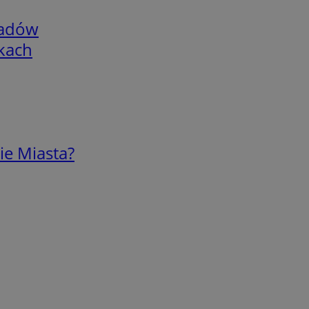
adów
skach
ie Miasta?