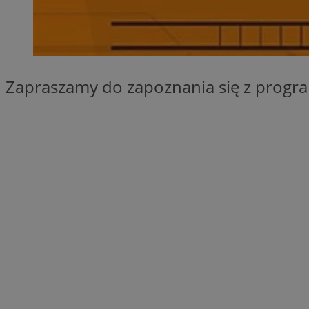
SessID
QeSessID
MvSessID
VISITOR_PRIVACY_
Zapraszamy do zapoznania się z progr
suid
INGRESSCOOKIE
euds
__cf_bm