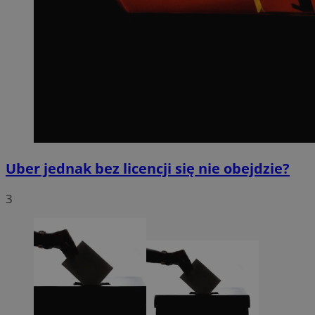
Uber jednak bez licencji się nie obejdzie?
3