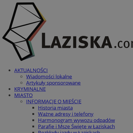
AKTUALNOŚCI
Wiadomości lokalne
Artykuły sponsorowane
KRYMINALNE
MIASTO
INFORMACJE O MIEŚCIE
Historia miasta
Ważne adresy i telefony
Harmonogram wywozu odpadów
Parafie i Msze Święte w Łaziskach
Rozkłady jazdy w Łaziskach