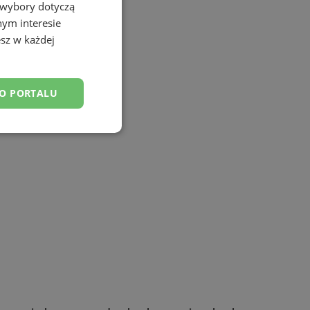
 wybory dotyczą
nym interesie
sz w każdej
DO PORTALU
esklasyfikowane
ane
owanie użytkownika i
j.