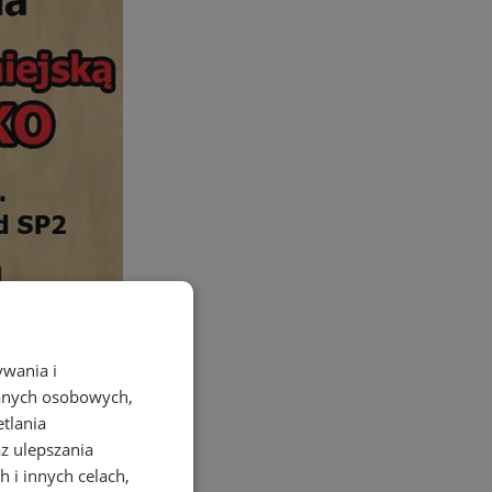
ywania i
danych osobowych,
etlania
az ulepszania
 i innych celach,