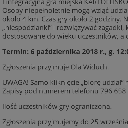
I integracyjna gra miejska KARTOFLISKO
SessID
Osoby niepełnoletnie mogą wziąć udział
QeSessID
około 4 km. Czas gry około 2 godziny. 
MvSessID
„niespodzianki” i rozwiązywać zagadki, 
VISITOR_PRIVACY_
dostosowane do wieku uczestników, a ca
Termin: 6 października 2018 r., g. 12:
Zgłoszenia przyjmuje Ola Widuch.
suid
UWAGA! Samo kliknięcie „biorę udział” n
INGRESSCOOKIE
Zapisy pod numerem telefonu 796 658 
Ilość uczestników gry ograniczona.
euds
Zgłoszenia przyjmujemy do 25 września
__cf_bm