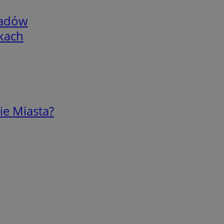
adów
skach
ie Miasta?