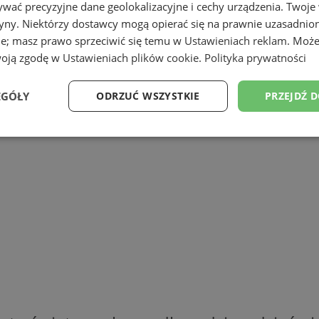
wać precyzyjne dane geolokalizacyjne i cechy urządzenia. Twoje
tryny. Niektórzy dostawcy mogą opierać się na prawnie uzasadnio
ie; masz prawo sprzeciwić się temu w
Ustawieniach reklam
. Może
 grze miejskiej
KARTOFLISKO.
woją zgodę w
Ustawieniach plików cookie
.
Polityka prywatności
EGÓŁY
ODRZUĆ WSZYSTKIE
PRZEJDŹ 
Wydajność
Targetowanie
Funkcjonalność
Ni
ezbędne
Wydajność
Targetowanie
Funkcjonalność
Niesklasyfikow
ie umożliwiają korzystanie z podstawowych funkcji strony internetowej, takich jak log
Bez niezbędnych plików cookie nie można prawidłowo korzystać ze strony internetowe
Okres
Provider
/
Domena
Opis
przechowywania