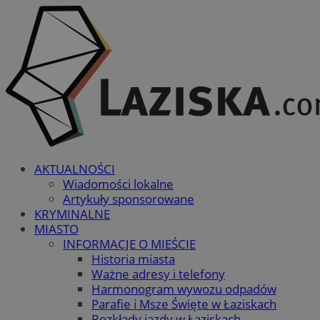
AKTUALNOŚCI
Wiadomości lokalne
Artykuły sponsorowane
KRYMINALNE
MIASTO
INFORMACJE O MIEŚCIE
Historia miasta
Ważne adresy i telefony
Harmonogram wywozu odpadów
Parafie i Msze Święte w Łaziskach
Rozkłady jazdy w Łaziskach