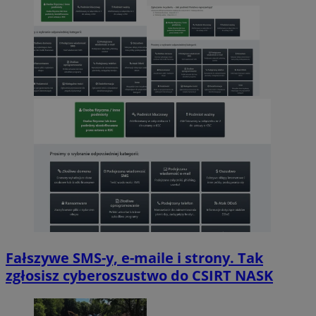
Fałszywe SMS-y, e-maile i strony. Tak
zgłosisz cyberoszustwo do CSIRT NASK