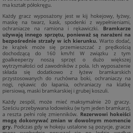
ma kształt półokręgu.
Każdy gracz wyposażony jest w kij hokejowy, łyżwy,
maskę na twarz, kask, spodenki z wypełnieniami,
ochraniacze na ramiona i rękawiczki.
Bramkarze
używają innego sprzętu, ponieważ są narażeni na
bezpośrednie strzały w ich kierunku.
Warto dodać,
że krążek może się przemieszczać z prędkością
dochodzącą do 160 km/h! W związku z tym
goalkeeperzy noszą sprzęt o dużo większej
wytrzymałości od zawodników z pola. Ich wyposażenie
składa się dodatkowo z łyżew bramkarskich
przystosowanych do ruchówna boki, ochraniaczy na
nogi, rękawic do łapania, ochraniaczy na klatkę
piersiową, maski bramkarskiej i grubej koszuli.
Każdy zespól, może mieć maksymalnie 20 graczy.
Sześciu przebywana lodowisku (w tym jeden bramkarz),
a reszta pełni rolę zmienników.
Rezerwowi hokeiści
mogą dokonywać zmian w dowolnym momencie
gry.
Podczas gdy w hokeju ustalone są pozycje, gracze
mogą swobodnie poruszać się po lodzie według