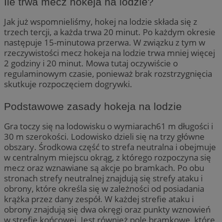
Ile trwa mecz hokeja na lodzie?
Jak już wspomnieliśmy, hokej na lodzie składa się z
trzech tercji, a każda trwa 20 minut. Po każdym okresie
następuje 15-minutowa przerwa. W związku z tym w
rzeczywistości mecz hokeja na lodzie trwa mniej więcej
2 godziny i 20 minut. Mowa tutaj oczywiście o
regulaminowym czasie, ponieważ brak rozstrzygnięcia
skutkuje rozpoczęciem dogrywki.
Podstawowe zasady hokeja na lodzie
Gra toczy się na lodowisku o wymiarach61 m długości i
30 m szerokości. Lodowisko dzieli się na trzy główne
obszary. Środkowa część to strefa neutralna i obejmuje
w centralnym miejscu okrąg, z którego rozpoczyna się
mecz oraz wznawiane są akcje po bramkach. Po obu
stronach strefy neutralnej znajdują się strefy ataku i
obrony, które określa się w zależności od posiadania
krążka przez dany zespół. W każdej strefie ataku i
obrony znajdują się dwa okręgi oraz punkty wznowień
w strefie końcowej. Jest również pole bramkowe, które