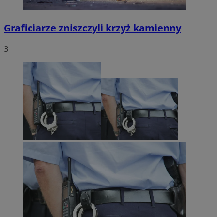
Graficiarze zniszczyli krzyż kamienny
3