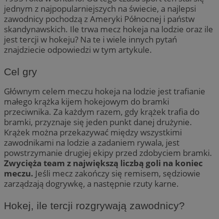
jednym z najpopularniejszych na świecie, a najlepsi
zawodnicy pochodzą z Ameryki Północnej i państw
skandynawskich. Ile trwa mecz hokeja na lodzie oraz ile
jest tercji w hokeju? Na te i wiele innych pytań
znajdziecie odpowiedzi w tym artykule.
Cel gry
Głównym celem meczu hokeja na lodzie jest trafianie
małego krążka kijem hokejowym do bramki
przeciwnika. Za każdym razem, gdy krążek trafia do
bramki, przyznaje się jeden punkt danej drużynie.
Krążek można przekazywać między wszystkimi
zawodnikami na lodzie a zadaniem rywala, jest
powstrzymanie drugiej ekipy przed zdobyciem bramki.
Zwycięża team z największą liczbą goli na koniec
meczu.
Jeśli mecz zakończy się remisem, sędziowie
zarządzają dogrywkę, a następnie rzuty karne.
Hokej, ile tercji rozgrywają zawodnicy?