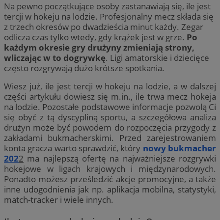
Na pewno początkujące osoby zastanawiają się, ile jest
tercji w hokeju na lodzie. Profesjonalny mecz składa się
z trzech okresów po dwadzieścia minut każdy. Zegar
odlicza czas tylko wtedy, gdy krążek jest w grze.
Po
każdym okresie gry drużyny zmieniają strony,
wliczając w to dogrywkę
. Ligi amatorskie i dziecięce
często rozgrywają dużo krótsze spotkania.
Wiesz już, ile jest tercji w hokeju na lodzie, a w dalszej
części artykułu dowiesz się m.in., ile trwa mecz hokeja
na lodzie. Pozostałe podstawowe informacje pozwolą Ci
się obyć z tą dyscypliną sportu, a szczegółowa analiza
drużyn może być powodem do rozpoczęcia przygody z
zakładami bukmacherskimi. Przed zarejestrowaniem
konta gracza warto sprawdzić, który
nowy bukmacher
202
2
ma najlepszą ofertę na najważniejsze rozgrywki
hokejowe w ligach krajowych i międzynarodowych.
Ponadto możesz prześledzić akcje promocyjne, a także
inne udogodnienia jak np. aplikacja mobilna, statystyki,
match-tracker i wiele innych.