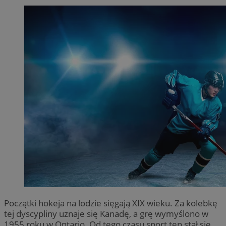
Początki hokeja na lodzie sięgają XIX wieku. Za kolebkę
tej dyscypliny uznaje się Kanadę, a grę wymyślono w
1955 roku w Ontario. Od tego czasu sport ten stał się