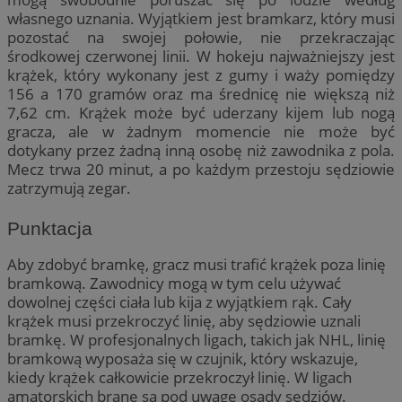
własnego uznania. Wyjątkiem jest bramkarz, który musi
pozostać na swojej połowie, nie przekraczając
środkowej czerwonej linii. W hokeju najważniejszy jest
krążek, który wykonany jest z gumy i waży pomiędzy
156 a 170 gramów oraz ma średnicę nie większą niż
7,62 cm. Krążek może być uderzany kijem lub nogą
gracza, ale w żadnym momencie nie może być
dotykany przez żadną inną osobę niż zawodnika z pola.
Mecz trwa 20 minut, a po każdym przestoju sędziowie
zatrzymują zegar.
Punktacja
Aby zdobyć bramkę, gracz musi trafić krążek poza linię
bramkową. Zawodnicy mogą w tym celu używać
dowolnej części ciała lub kija z wyjątkiem rąk. Cały
krążek musi przekroczyć linię, aby sędziowie uznali
bramkę. W profesjonalnych ligach, takich jak NHL, linię
bramkową wyposaża się w czujnik, który wskazuje,
kiedy krążek całkowicie przekroczył linię. W ligach
amatorskich brane są pod uwagę osądy sędziów.