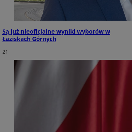
Są już nieoficjalne wyniki wyborów w
Łaziskach Górnych
21