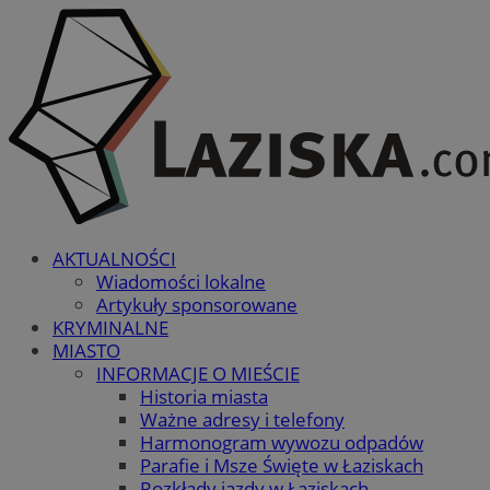
AKTUALNOŚCI
Wiadomości lokalne
Artykuły sponsorowane
KRYMINALNE
MIASTO
INFORMACJE O MIEŚCIE
Historia miasta
Ważne adresy i telefony
Harmonogram wywozu odpadów
Parafie i Msze Święte w Łaziskach
Rozkłady jazdy w Łaziskach