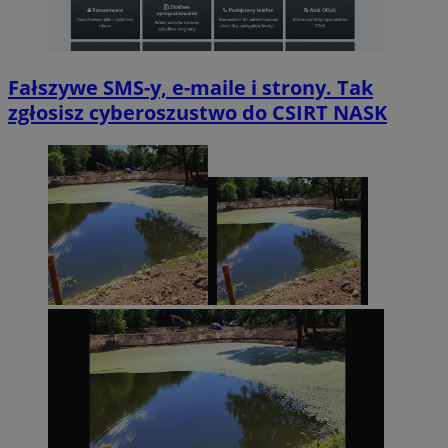
Fałszywe SMS-y, e-maile i strony. Tak
zgłosisz cyberoszustwo do CSIRT NASK