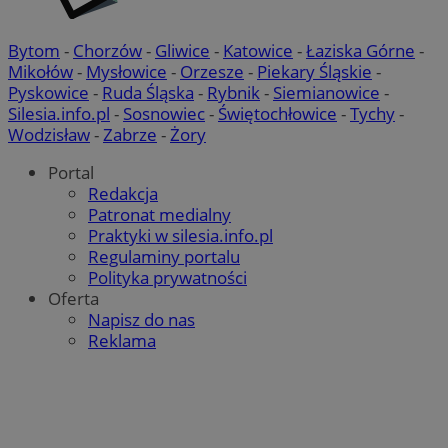
Bytom
-
Chorzów
-
Gliwice
-
Katowice
-
Łaziska Górne
-
Mikołów
-
Mysłowice
-
Orzesze
-
Piekary Śląskie
-
Pyskowice
-
Ruda Śląska
-
Rybnik
-
Siemianowice
-
Silesia.info.pl
-
Sosnowiec
-
Świętochłowice
-
Tychy
-
Wodzisław
-
Zabrze
-
Żory
Portal
Redakcja
Patronat medialny
Praktyki w silesia.info.pl
Regulaminy portalu
Polityka prywatności
Oferta
Napisz do nas
Reklama