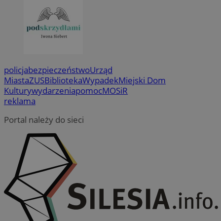
policja
bezpieczeństwo
Urząd
Miasta
ZUS
Biblioteka
Wypadek
Miejski Dom
Kultury
wydarzenia
pomoc
MOSiR
reklama
Portal należy do sieci