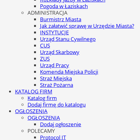
Pogoda w Łaziskach
ADMINISTRACJA
Burmistrz Miasta
Jak załatwić sprawę w Urzędzie Miasta?
INSTYTUCJE
Urząd Stanu Cywilnego
CUS
Urząd Skarbowy
ZUS
Urząd Pracy
Komenda Miejska Policji
Straż Miejska
Straż Pożarna
KATALOG FIRM
Katalog firm
Dodaj firmę do katalogu
OGŁOSZENIA
OGŁOSZENIA
Dodaj ogłoszenie
POLECAMY
Protocol IT