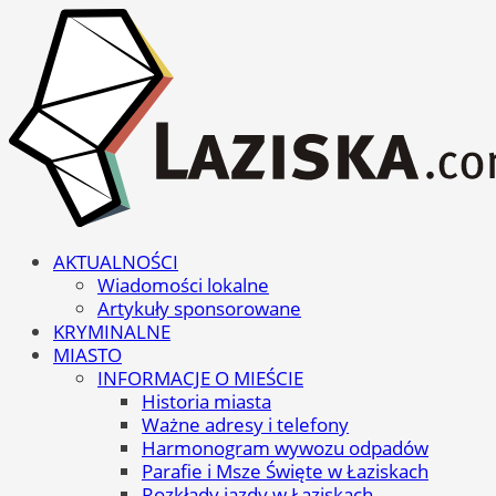
AKTUALNOŚCI
Wiadomości lokalne
Artykuły sponsorowane
KRYMINALNE
MIASTO
INFORMACJE O MIEŚCIE
Historia miasta
Ważne adresy i telefony
Harmonogram wywozu odpadów
Parafie i Msze Święte w Łaziskach
Rozkłady jazdy w Łaziskach