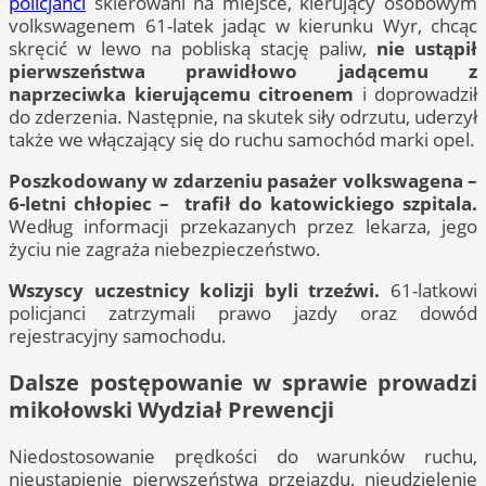
policjanci
skierowani na miejsce, kierujący osobowym
volkswagenem 61-latek jadąc w kierunku Wyr, chcąc
skręcić w lewo na pobliską stację paliw,
nie ustąpił
pierwszeństwa prawidłowo jadącemu z
naprzeciwka kierującemu citroenem
i doprowadził
do zderzenia. Następnie, na skutek siły odrzutu, uderzył
także we włączający się do ruchu samochód marki opel.
Poszkodowany w zdarzeniu pasażer volkswagena –
6-letni chłopiec – trafił do katowickiego szpitala.
Według informacji przekazanych przez lekarza, jego
życiu nie zagraża niebezpieczeństwo.
Wszyscy uczestnicy kolizji byli trzeźwi.
61-latkowi
policjanci zatrzymali prawo jazdy oraz dowód
rejestracyjny samochodu.
Dalsze postępowanie w sprawie prowadzi
mikołowski Wydział Prewencji
Niedostosowanie prędkości do warunków ruchu,
nieustąpienie pierwszeństwa przejazdu, nieudzielenie