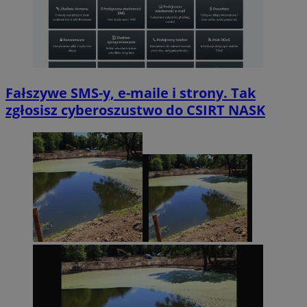
Fałszywe SMS-y, e-maile i strony. Tak
zgłosisz cyberoszustwo do CSIRT NASK