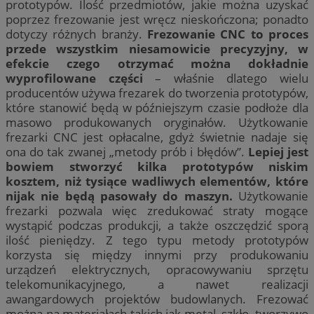
prototypów. Ilość przedmiotów, jakie można uzyskać
poprzez frezowanie jest wręcz nieskończona; ponadto
dotyczy różnych branży.
Frezowanie CNC to proces
przede wszystkim niesamowicie precyzyjny, w
efekcie czego otrzymać można dokładnie
wyprofilowane części
– właśnie dlatego wielu
producentów używa frezarek do tworzenia prototypów,
które stanowić będą w późniejszym czasie podłoże dla
masowo produkowanych oryginałów. Użytkowanie
frezarki CNC jest opłacalne, gdyż świetnie nadaje się
ona do tak zwanej „metody prób i błędów”.
Lepiej jest
bowiem stworzyć kilka prototypów niskim
kosztem, niż tysiące wadliwych elementów, które
nijak nie będą pasowały do maszyn.
Użytkowanie
frezarki pozwala więc zredukować straty mogące
wystąpić podczas produkcji, a także oszczędzić sporą
ilość pieniędzy. Z tego typu metody prototypów
korzysta się między innymi przy produkowaniu
urządzeń elektrycznych, opracowywaniu sprzętu
telekomunikacyjnego, a nawet realizacji
awangardowych projektów budowlanych. Frezować
można na materiałach takich jak metal, szkło, tworzywo