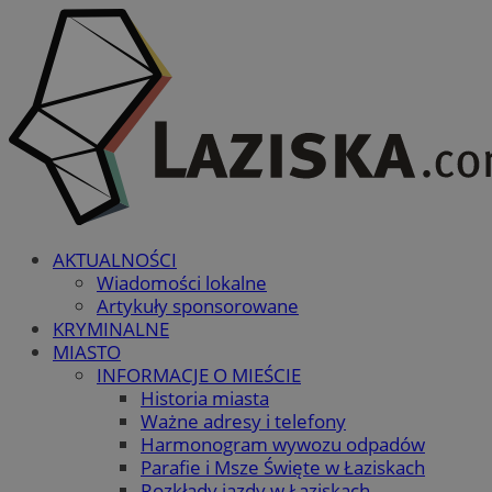
AKTUALNOŚCI
Wiadomości lokalne
Artykuły sponsorowane
KRYMINALNE
MIASTO
INFORMACJE O MIEŚCIE
Historia miasta
Ważne adresy i telefony
Harmonogram wywozu odpadów
Parafie i Msze Święte w Łaziskach
Rozkłady jazdy w Łaziskach