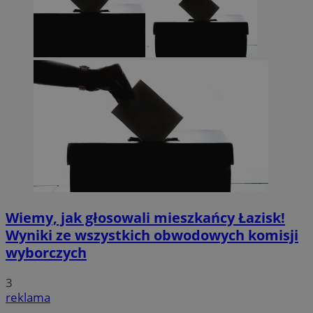
Wiemy, jak głosowali mieszkańcy Łazisk!
Wyniki ze wszystkich obwodowych komisji
wyborczych
3
reklama