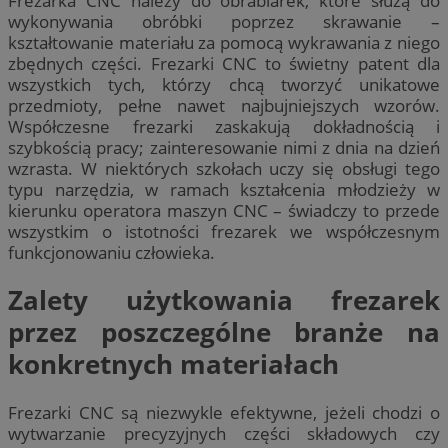
Frezarka CNC należy do obrabiarek, które służą do
wykonywania obróbki poprzez skrawanie –
kształtowanie materiału za pomocą wykrawania z niego
zbędnych części. Frezarki CNC to świetny patent dla
wszystkich tych, którzy chcą tworzyć unikatowe
przedmioty, pełne nawet najbujniejszych wzorów.
Współczesne frezarki zaskakują dokładnością i
szybkością pracy; zainteresowanie nimi z dnia na dzień
wzrasta. W niektórych szkołach uczy się obsługi tego
typu narzędzia, w ramach kształcenia młodzieży w
kierunku operatora maszyn CNC – świadczy to przede
wszystkim o istotności frezarek we współczesnym
funkcjonowaniu człowieka.
Zalety użytkowania frezarek
przez poszczególne branże na
konkretnych materiałach
Frezarki CNC są niezwykle efektywne, jeżeli chodzi o
wytwarzanie precyzyjnych części składowych czy