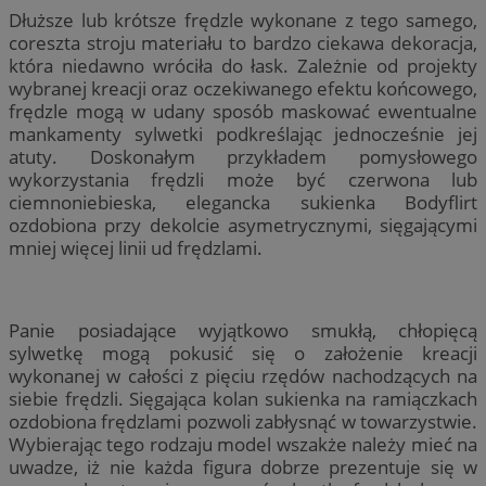
Dłuższe lub krótsze frędzle wykonane z tego samego,
coreszta stroju materiału to bardzo ciekawa dekoracja,
która niedawno wróciła do łask. Zależnie od projekty
wybranej kreacji oraz oczekiwanego efektu końcowego,
frędzle mogą w udany sposób maskować ewentualne
mankamenty sylwetki podkreślając jednocześnie jej
atuty. Doskonałym przykładem pomysłowego
wykorzystania frędzli może być czerwona lub
ciemnoniebieska, elegancka sukienka Bodyflirt
ozdobiona przy dekolcie asymetrycznymi, sięgającymi
mniej więcej linii ud frędzlami.
Panie posiadające wyjątkowo smukłą, chłopięcą
sylwetkę mogą pokusić się o założenie kreacji
wykonanej w całości z pięciu rzędów nachodzących na
siebie frędzli. Sięgająca kolan sukienka na ramiączkach
ozdobiona frędzlami pozwoli zabłysnąć w towarzystwie.
Wybierając tego rodzaju model wszakże należy mieć na
uwadze, iż nie każda figura dobrze prezentuje się w