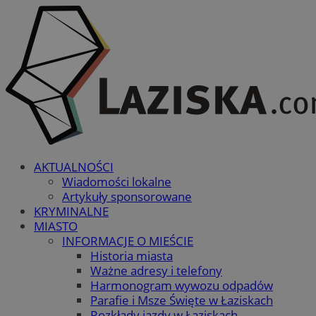
AKTUALNOŚCI
Wiadomości lokalne
Artykuły sponsorowane
KRYMINALNE
MIASTO
INFORMACJE O MIEŚCIE
Historia miasta
Ważne adresy i telefony
Harmonogram wywozu odpadów
Parafie i Msze Święte w Łaziskach
Rozkłady jazdy w Łaziskach