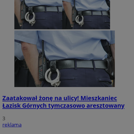
Zaatakował żonę na ulicy! Mieszkaniec
Łazisk Górnych tymczasowo aresztowany
3
reklama