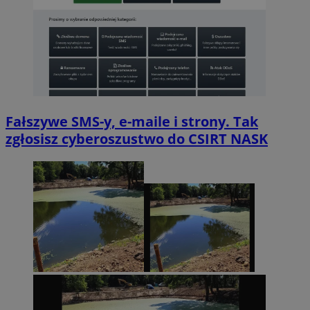
Fałszywe SMS-y, e-maile i strony. Tak
zgłosisz cyberoszustwo do CSIRT NASK