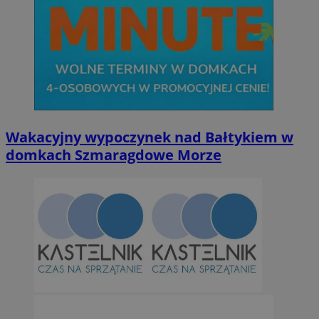
Wakacyjny wypoczynek nad Bałtykiem w
domkach Szmaragdowe Morze