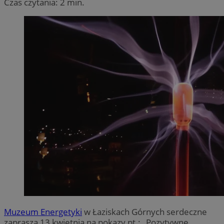
Czas czytania: 2 min.
Muzeum Energetyki
w Łaziskach Górnych serdeczne
zaprasza 13 kwietnia na pokazy pt.: „Pozytywne