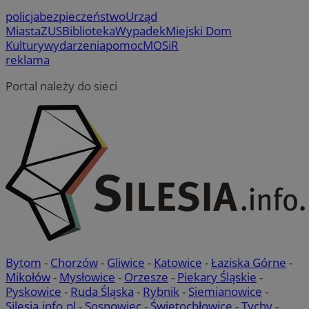
policja
bezpieczeństwo
Urząd
Miasta
ZUS
Biblioteka
Wypadek
Miejski Dom
Kultury
wydarzenia
pomoc
MOSiR
reklama
Portal należy do sieci
Bytom
-
Chorzów
-
Gliwice
-
Katowice
-
Łaziska Górne
-
Mikołów
-
Mysłowice
-
Orzesze
-
Piekary Śląskie
-
Pyskowice
-
Ruda Śląska
-
Rybnik
-
Siemianowice
-
Silesia.info.pl
-
Sosnowiec
-
Świętochłowice
-
Tychy
-