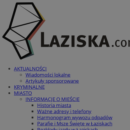
AKTUALNOŚCI
Wiadomości lokalne
Artykuły sponsorowane
KRYMINALNE
MIASTO
INFORMACJE O MIEŚCIE
Historia miasta
Ważne adresy i telefony
Harmonogram wywozu odpadów
Parafie i Msze Święte w Łaziskach
Rozkłady jazdy w Łaziskach