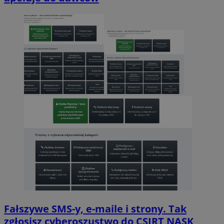
Fałszywe SMS-y, e-maile i strony. Tak
zgłosisz cyberoszustwo do CSIRT NASK