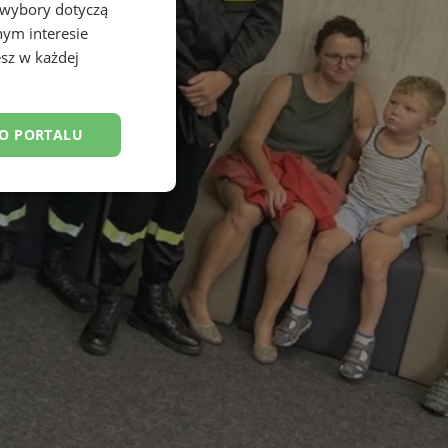
 wybory dotyczą
nym interesie
sz w każdej
DO PORTALU
esklasyfikowane
ane
owanie użytkownika i
j.