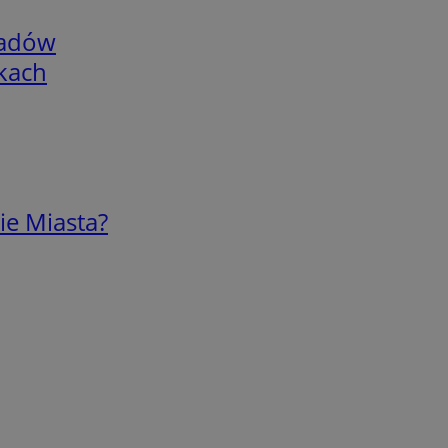
adów
skach
ie Miasta?