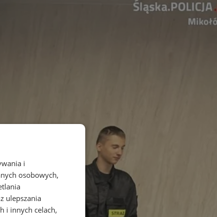
ywania i
danych osobowych,
etlania
az ulepszania
 i innych celach,