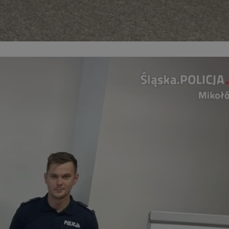
entyfikator sesji.
entyfikator sesji.
entyfikator sesji.
nformacje o zgodzie
ncjach dotyczących
ia z witryny.
olityki prywatności
ich przestrzeganie
temu użytkownik nie
woich preferencji,
 z regulacjami
 identyfikatora
erów obsługuje
ekście
lu optymalizacji
 do przechowywania
niu do usług
e, czy użytkownik
enia lub reklamy.
niania ludzi i