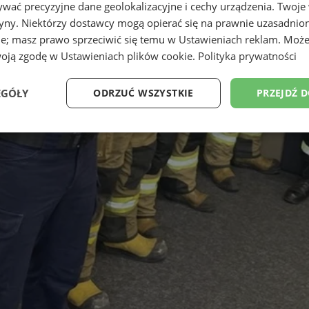
wać precyzyjne dane geolokalizacyjne i cechy urządzenia. Twoje
tryny. Niektórzy dostawcy mogą opierać się na prawnie uzasadnio
ie; masz prawo sprzeciwić się temu w
Ustawieniach reklam
. Może
woją zgodę w
Ustawieniach plików cookie
.
Polityka prywatności
EGÓŁY
ODRZUĆ WSZYSTKIE
PRZEJDŹ 
Wydajność
Targetowanie
Funkcjonalność
Ni
ezbędne
Wydajność
Targetowanie
Funkcjonalność
Niesklasyfikow
ie umożliwiają korzystanie z podstawowych funkcji strony internetowej, takich jak log
Bez niezbędnych plików cookie nie można prawidłowo korzystać ze strony internetowe
Okres
Provider
/
Domena
Opis
przechowywania