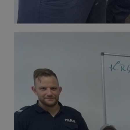
SessID
QeSessID
MvSessID
VISITOR_PRIVACY_
suid
INGRESSCOOKIE
euds
__cf_bm