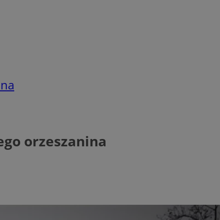
ina
ego orzeszanina