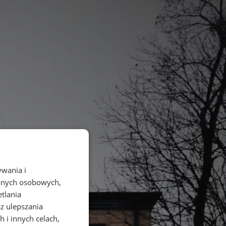
ywania i
danych osobowych,
etlania
az ulepszania
 i innych celach,