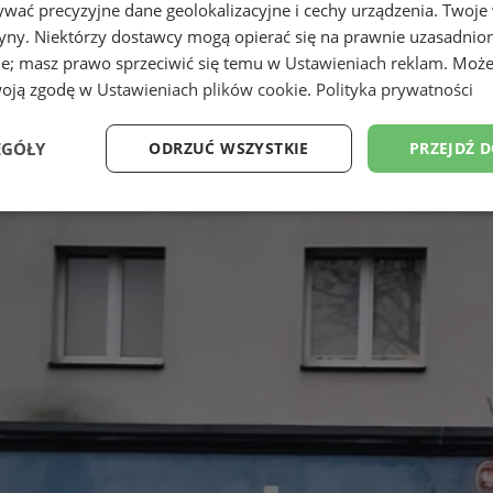
wać precyzyjne dane geolokalizacyjne i cechy urządzenia. Twoje
tryny. Niektórzy dostawcy mogą opierać się na prawnie uzasadnio
ie; masz prawo sprzeciwić się temu w
Ustawieniach reklam
. Może
woją zgodę w
Ustawieniach plików cookie
.
Polityka prywatności
EGÓŁY
ODRZUĆ WSZYSTKIE
PRZEJDŹ 
Wydajność
Targetowanie
Funkcjonalność
Ni
ezbędne
Wydajność
Targetowanie
Funkcjonalność
Niesklasyfikow
ie umożliwiają korzystanie z podstawowych funkcji strony internetowej, takich jak log
Bez niezbędnych plików cookie nie można prawidłowo korzystać ze strony internetowe
Okres
Provider
/
Domena
Opis
przechowywania