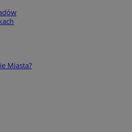
adów
skach
ie Miasta?