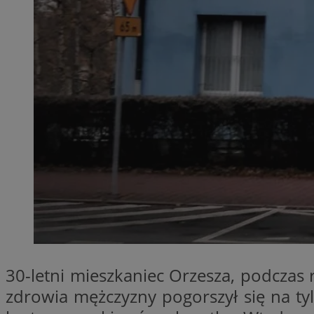
SessID
QeSessID
MvSessID
VISITOR_PRIVACY_
suid
INGRESSCOOKIE
euds
30-letni mieszkaniec Orzesza, podczas r
zdrowia mężczyzny pogorszył się na tyle
__cf_bm