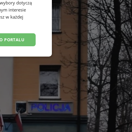
 wybory dotyczą
nym interesie
sz w każdej
DO PORTALU
esklasyfikowane
ane
owanie użytkownika i
j.