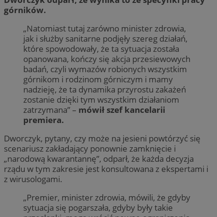
górników.
„Natomiast tutaj zarówno minister zdrowia,
jak i służby sanitarne podjęły szereg działań,
które spowodowały, że ta sytuacja została
opanowana, kończy się akcja przesiewowych
badań, czyli wymazów robionych wszystkim
górnikom i rodzinom górniczym i mamy
nadzieję, że ta dynamika przyrostu zakażeń
zostanie dzięki tym wszystkim działaniom
zatrzymana” –
mówił szef kancelarii
premiera.
Dworczyk, pytany, czy może na jesieni powtórzyć się
scenariusz zakładający ponownie zamknięcie i
„narodową kwarantannę”, odparł, że każda decyzja
rządu w tym zakresie jest konsultowana z ekspertami i
z wirusologami.
„Premier, minister zdrowia, mówili, że gdyby
sytuacja się pogarszała, gdyby były takie