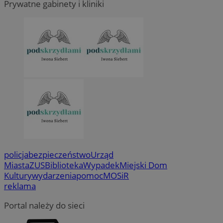
Prywatne gabinety i kliniki
policja
bezpieczeństwo
Urząd
Miasta
ZUS
Biblioteka
Wypadek
Miejski Dom
Kultury
wydarzenia
pomoc
MOSiR
reklama
Portal należy do sieci