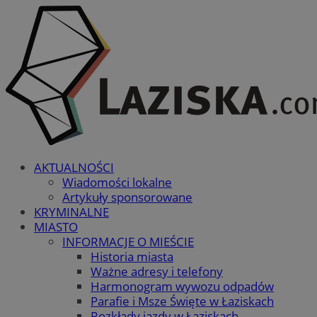
AKTUALNOŚCI
Wiadomości lokalne
Artykuły sponsorowane
KRYMINALNE
MIASTO
INFORMACJE O MIEŚCIE
Historia miasta
Ważne adresy i telefony
Harmonogram wywozu odpadów
Parafie i Msze Święte w Łaziskach
Rozkłady jazdy w Łaziskach