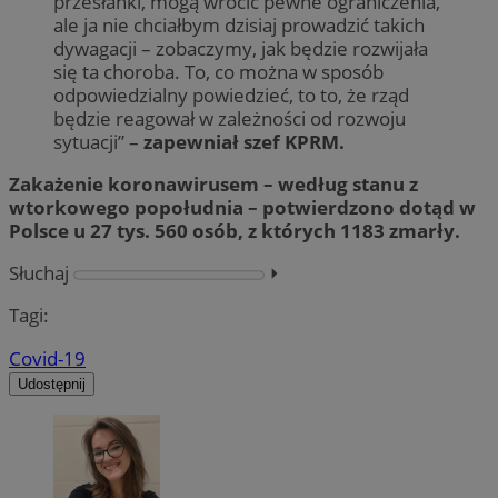
przesłanki, mogą wrócić pewne ograniczenia,
ale ja nie chciałbym dzisiaj prowadzić takich
dywagacji – zobaczymy, jak będzie rozwijała
się ta choroba. To, co można w sposób
odpowiedzialny powiedzieć, to to, że rząd
będzie reagował w zależności od rozwoju
sytuacji” –
zapewniał szef KPRM.
Zakażenie koronawirusem – według stanu z
wtorkowego popołudnia – potwierdzono dotąd w
Polsce u 27 tys. 560 osób, z których 1183 zmarły.
Słuchaj
⏵︎
Tagi:
Covid-19
Udostępnij