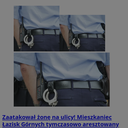
Zaatakował żonę na ulicy! Mieszkaniec
Łazisk Górnych tymczasowo aresztowany