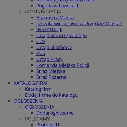
Pogoda w Łaziskach
ADMINISTRACJA
Burmistrz Miasta
Jak załatwić sprawę w Urzędzie Miasta?
INSTYTUCJE
Urząd Stanu Cywilnego
CUS
Urząd Skarbowy
ZUS
Urząd Pracy
Komenda Miejska Policji
Straż Miejska
Straż Pożarna
KATALOG FIRM
Katalog firm
Dodaj firmę do katalogu
OGŁOSZENIA
OGŁOSZENIA
Dodaj ogłoszenie
POLECAMY
Protocol IT