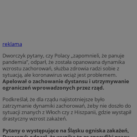
reklama
Dworczyk pytany, czy Polacy „zapomnieli, że panuje
pandemia”, odparł, że została opanowana dynamika
wzrostu zachorowań, służba zdrowia radzi sobie z
sytuacją, ale koronawirus wciąż jest problemem.
Apelował o zachowanie dystansu i utrzymywanie
ograniczeń wprowadzonych przez rząd.
Podkreślał, że dla rządu najistotniejsze było
zatrzymanie dynamiki zachorowań, żeby nie doszło do
sytuacji znanych z Włoch czy z Hiszpanii, gdzie wystąpił
drastyczny wzrost zakażeń.
Pytany o występujące na Śląsku ogniska zakażeń,
Dworczyk odparł, że wynika to ze specyfiki pracy