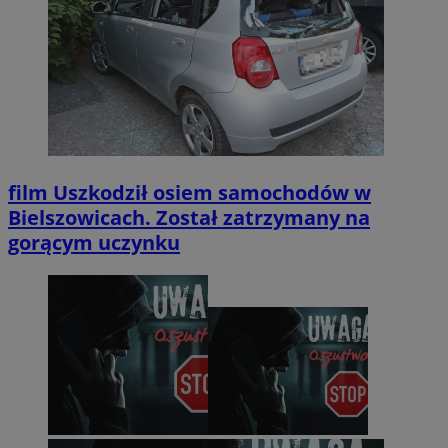
film
Uszkodził osiem samochodów w
Bielszowicach. Został zatrzymany na
gorącym uczynku