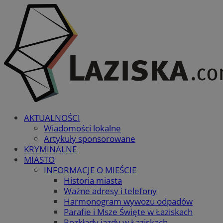
AKTUALNOŚCI
Wiadomości lokalne
Artykuły sponsorowane
KRYMINALNE
MIASTO
INFORMACJE O MIEŚCIE
Historia miasta
Ważne adresy i telefony
Harmonogram wywozu odpadów
Parafie i Msze Święte w Łaziskach
Rozkłady jazdy w Łaziskach