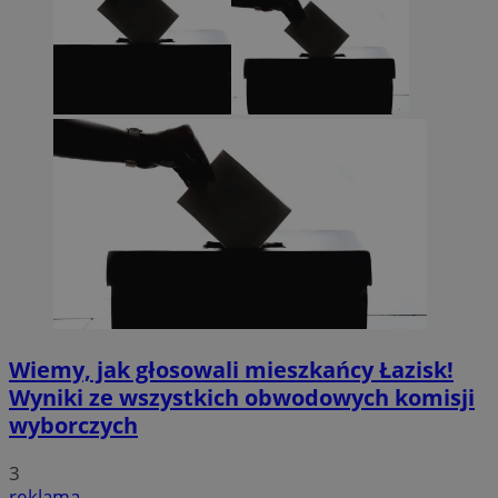
Wiemy, jak głosowali mieszkańcy Łazisk!
Wyniki ze wszystkich obwodowych komisji
wyborczych
3
reklama