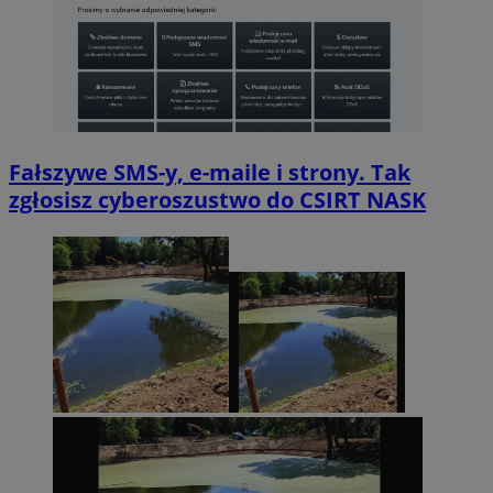
Fałszywe SMS-y, e-maile i strony. Tak
zgłosisz cyberoszustwo do CSIRT NASK