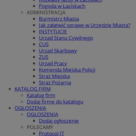
Pogoda w Łaziskach
ADMINISTRACJA
Burmistrz Miasta
Jak załatwić sprawę w Urzędzie Miasta?
INSTYTUCJE
Urząd Stanu Cywilnego
CUS
Urząd Skarbowy
ZUS
Urząd Pracy
Komenda Miejska Policji
Straż Miejska
Straż Pożarna
KATALOG FIRM
Katalog firm
Dodaj firmę do katalogu
OGŁOSZENIA
OGŁOSZENIA
Dodaj ogłoszenie
POLECAMY
Protocol IT