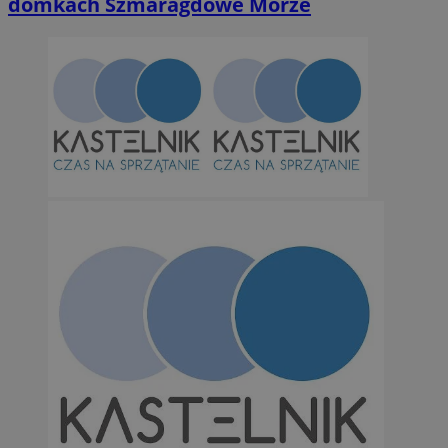
domkach Szmaragdowe Morze