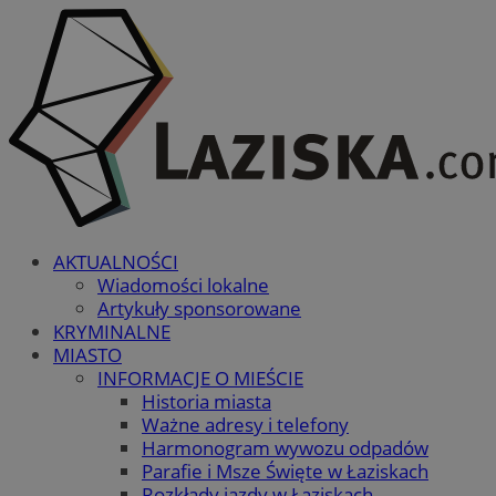
AKTUALNOŚCI
Wiadomości lokalne
Artykuły sponsorowane
KRYMINALNE
MIASTO
INFORMACJE O MIEŚCIE
Historia miasta
Ważne adresy i telefony
Harmonogram wywozu odpadów
Parafie i Msze Święte w Łaziskach
Rozkłady jazdy w Łaziskach