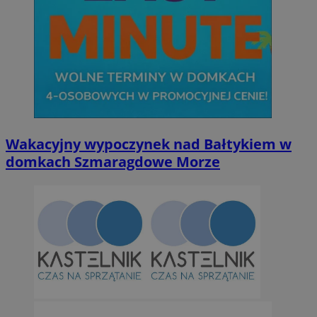
Wakacyjny wypoczynek nad Bałtykiem w
domkach Szmaragdowe Morze