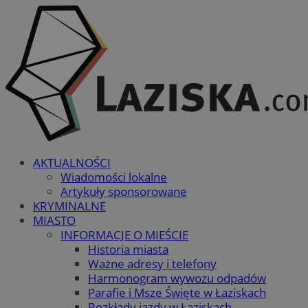
AKTUALNOŚCI
Wiadomości lokalne
Artykuły sponsorowane
KRYMINALNE
MIASTO
INFORMACJE O MIEŚCIE
Historia miasta
Ważne adresy i telefony
Harmonogram wywozu odpadów
Parafie i Msze Święte w Łaziskach
Rozkłady jazdy w Łaziskach