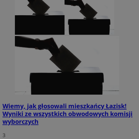
Wiemy, jak głosowali mieszkańcy Łazisk!
Wyniki ze wszystkich obwodowych komisji
wyborczych
3