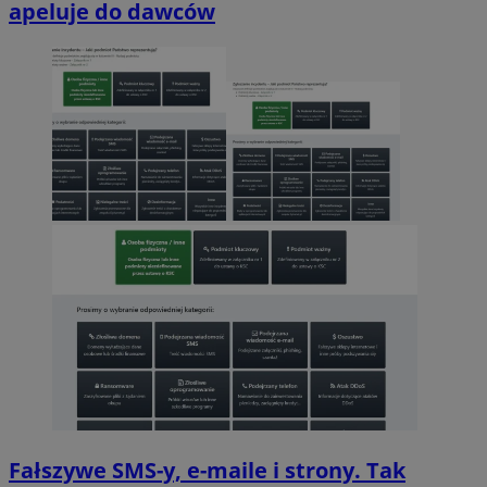
apeluje do dawców
Fałszywe SMS-y, e-maile i strony. Tak