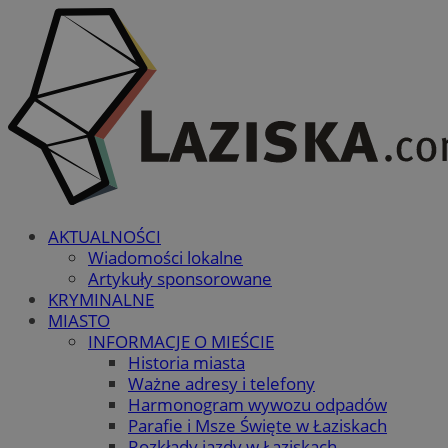
AKTUALNOŚCI
Wiadomości lokalne
Artykuły sponsorowane
KRYMINALNE
MIASTO
INFORMACJE O MIEŚCIE
Historia miasta
Ważne adresy i telefony
Harmonogram wywozu odpadów
Parafie i Msze Święte w Łaziskach
Rozkłady jazdy w Łaziskach