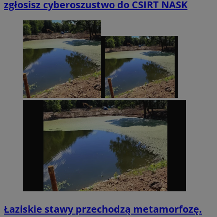
zgłosisz cyberoszustwo do CSIRT NASK
Łaziskie stawy przechodzą metamorfozę.