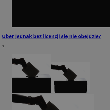
Uber jednak bez licencji się nie obejdzie?
3