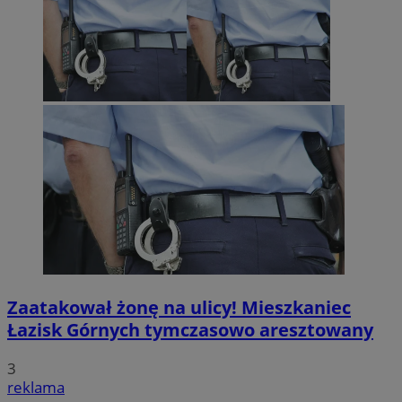
Zaatakował żonę na ulicy! Mieszkaniec
Łazisk Górnych tymczasowo aresztowany
3
reklama