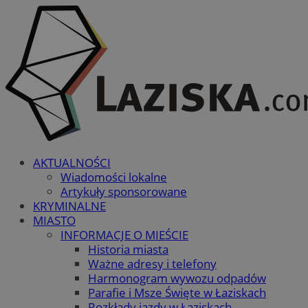
AKTUALNOŚCI
Wiadomości lokalne
Artykuły sponsorowane
KRYMINALNE
MIASTO
INFORMACJE O MIEŚCIE
Historia miasta
Ważne adresy i telefony
Harmonogram wywozu odpadów
Parafie i Msze Święte w Łaziskach
Rozkłady jazdy w Łaziskach