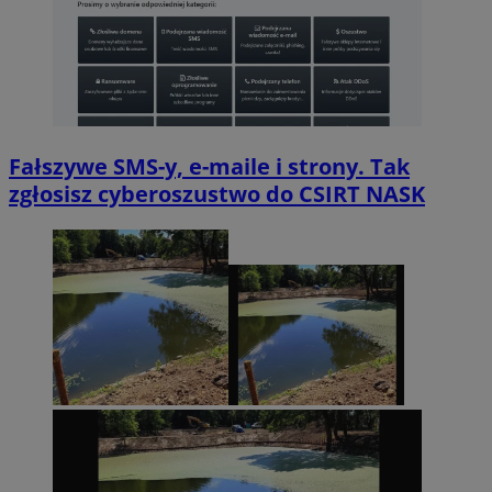
Fałszywe SMS-y, e-maile i strony. Tak
zgłosisz cyberoszustwo do CSIRT NASK