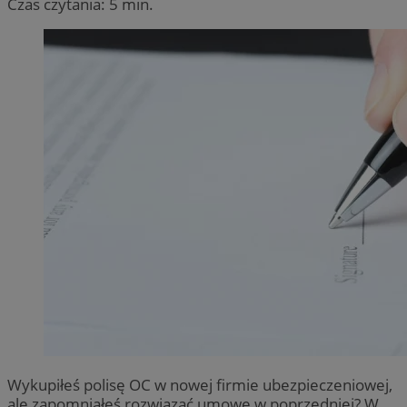
Czas czytania: 5 min.
Wykupiłeś polisę OC w nowej firmie ubezpieczeniowej,
ale zapomniałeś rozwiązać umowę w poprzedniej? W