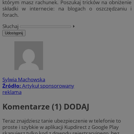
którym masz rachunek. Poszukaj tricków na obniżenie
składki w internecie: na blogach o oszczędzaniu i
forach.
Słuchaj
⏵︎
Udostępnij
Sylwia Machowska
Źródło:
Artykuł sponsorowany
reklama
Komentarze (1)
DODAJ
Teraz znajdziesz tanie ubezpieczenie w telefonie to
proste i szybkie w aplikacji Kupdirect z Google Play
skanujesz tylko kod z dowodu rejestracyjnego, bez