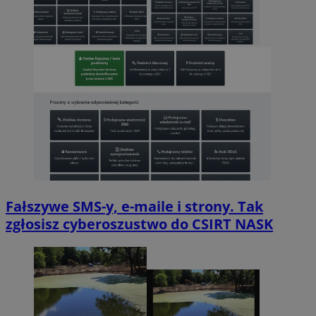
Fałszywe SMS-y, e-maile i strony. Tak
zgłosisz cyberoszustwo do CSIRT NASK