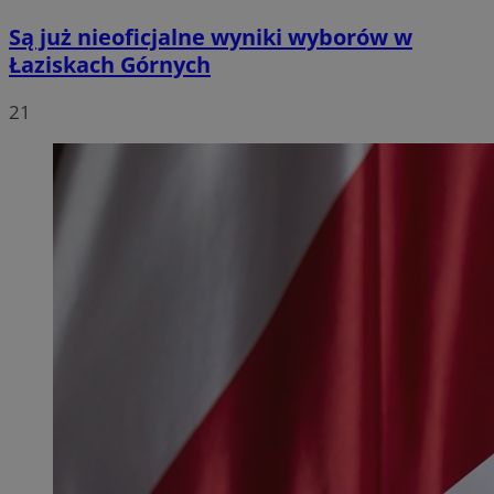
Są już nieoficjalne wyniki wyborów w
Łaziskach Górnych
21