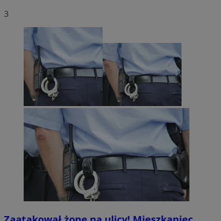
3
Zaatakował żonę na ulicy! Mieszkaniec