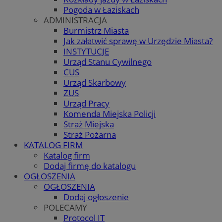
Pogoda w Łaziskach
ADMINISTRACJA
Burmistrz Miasta
Jak załatwić sprawę w Urzędzie Miasta?
INSTYTUCJE
Urząd Stanu Cywilnego
CUS
Urząd Skarbowy
ZUS
Urząd Pracy
Komenda Miejska Policji
Straż Miejska
Straż Pożarna
KATALOG FIRM
Katalog firm
Dodaj firmę do katalogu
OGŁOSZENIA
OGŁOSZENIA
Dodaj ogłoszenie
POLECAMY
Protocol IT