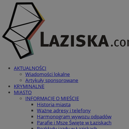
AKTUALNOŚCI
Wiadomości lokalne
Artykuły sponsorowane
KRYMINALNE
MIASTO
INFORMACJE O MIEŚCIE
Historia miasta
Ważne adresy i telefony
Harmonogram wywozu odpadów
Parafie i Msze Święte w Łaziskach
Rozkłady jazdy w Łaziskach