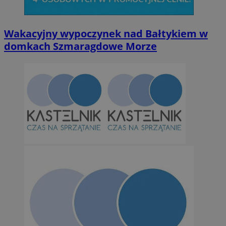
Wakacyjny wypoczynek nad Bałtykiem w
domkach Szmaragdowe Morze