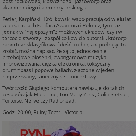
post-rockowego, klasycznego i jazzowego oraz
akademickiego i kompozytorskiego.
Fetler, Karpiński i Królikowski współpracują od wielu lat
w ansamblach Fanfara Awantura i Polmuz, tym razem
jednak w “najlepszym”z możliwych układów, czyli w
tercecie stworzyli zespół całkowicie autorski, którego
repertuar sklasyfikować dość trudno, ale próbując to
zrobić, można napisać, że są to jednocześnie
przebojowe piosenki, awangardowa muzyka
improwizowana, ciężka elektronika, toksyczny
drum’n’bass i popowe ballady, złączone w jeden
nieprzerwany, taneczny set koncertowy.
Twórczość Głupiego Komputera nawiązuje do takich
zespołów jak Morphine, Too Many Zooz, Colin Stetson,
Tortoise, Nerve czy Radiohead.
Godz. 20:00, Ruiny Teatru Victoria