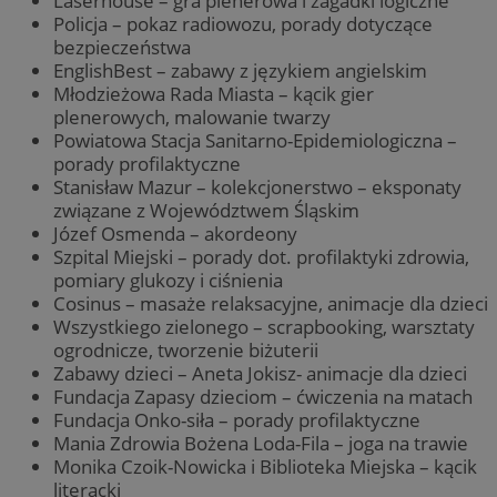
Laserhouse – gra plenerowa i zagadki logiczne
Policja – pokaz radiowozu, porady dotyczące
bezpieczeństwa
EnglishBest – zabawy z językiem angielskim
Młodzieżowa Rada Miasta – kącik gier
plenerowych, malowanie twarzy
Powiatowa Stacja Sanitarno-Epidemiologiczna –
porady profilaktyczne
Stanisław Mazur – kolekcjonerstwo – eksponaty
związane z Województwem Śląskim
Józef Osmenda – akordeony
Szpital Miejski – porady dot. profilaktyki zdrowia,
pomiary glukozy i ciśnienia
Cosinus – masaże relaksacyjne, animacje dla dzieci
Wszystkiego zielonego – scrapbooking, warsztaty
ogrodnicze, tworzenie biżuterii
Zabawy dzieci – Aneta Jokisz- animacje dla dzieci
Fundacja Zapasy dzieciom – ćwiczenia na matach
Fundacja Onko-siła – porady profilaktyczne
Mania Zdrowia Bożena Loda-Fila – joga na trawie
Monika Czoik-Nowicka i Biblioteka Miejska – kącik
literacki