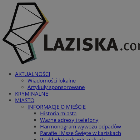
AKTUALNOŚCI
Wiadomości lokalne
Artykuły sponsorowane
KRYMINALNE
MIASTO
INFORMACJE O MIEŚCIE
Historia miasta
Ważne adresy i telefony
Harmonogram wywozu odpadów
Parafie i Msze Święte w Łaziskach
Rozkłady jazdy w Łaziskach