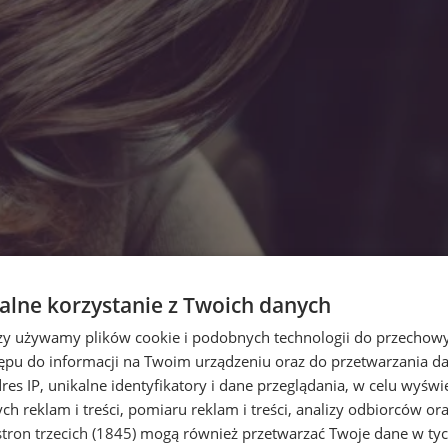
lne korzystanie z Twoich danych
rzy używamy plików cookie i podobnych technologii do przechow
ępu do informacji na Twoim urządzeniu oraz do przetwarzania 
dres IP, unikalne identyfikatory i dane przeglądania, w celu wyświ
h reklam i treści, pomiaru reklam i treści, analizy odbiorców or
tron trzecich (1845)
mogą również przetwarzać Twoje dane w tych