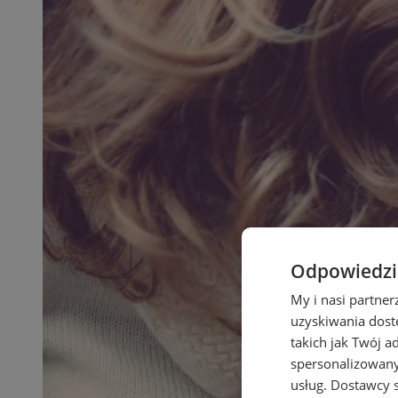
Odpowiedzia
My i nasi partne
uzyskiwania dost
takich jak Twój a
spersonalizowanyc
usług.
Dostawcy s