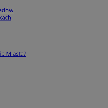
adów
skach
ie Miasta?