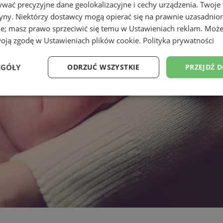
wać precyzyjne dane geolokalizacyjne i cechy urządzenia. Twoje
tryny. Niektórzy dostawcy mogą opierać się na prawnie uzasadnio
ie; masz prawo sprzeciwić się temu w
Ustawieniach reklam
. Może
woją zgodę w
Ustawieniach plików cookie
.
Polityka prywatności
EGÓŁY
ODRZUĆ WSZYSTKIE
PRZEJDŹ 
Wydajność
Targetowanie
Funkcjonalność
Ni
ezbędne
Wydajność
Targetowanie
Funkcjonalność
Niesklasyfikow
ie umożliwiają korzystanie z podstawowych funkcji strony internetowej, takich jak log
Bez niezbędnych plików cookie nie można prawidłowo korzystać ze strony internetowe
Okres
Provider
/
Domena
Opis
przechowywania