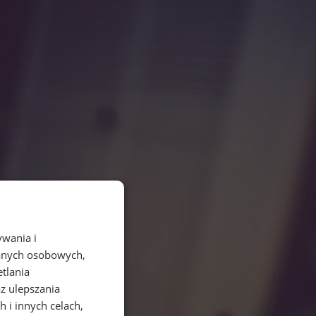
ywania i
danych osobowych,
etlania
az ulepszania
 i innych celach,