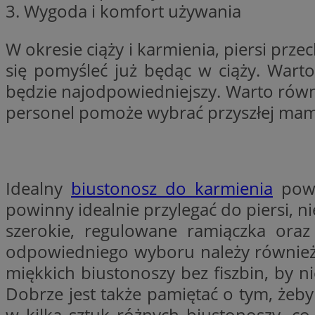
3. Wygoda i komfort używania
W okresie ciąży i karmienia, piersi p
CookieScriptConse
się pomyśleć już będąc w ciąży. Wart
będzie najodpowiedniejszy. Warto równi
personel pomoże wybrać przyszłej mam
li_gc
Nazwa
Idealny
biustonosz do karmienia
powi
Nazwa
Nazwa
powinny idealnie przylegać do piersi, 
ustat_5q1fpXenruu
_ga_VBEXFQ7ESL
ADK_EX_11
szerokie, regulowane ramiączka ora
tuuid_lu
ustat_wifky5Xx15n
_ga
odpowiedniego wyboru należy również z
ustat_lcx1lqx4r6x3
miękkich biustonoszy bez fiszbin, by n
ustat_hp8X2ki0r9b
Dobrze jest także pamiętać o tym, żeb
tuuid_lu
__mguid_
w kilka sztuk różnych biustonoszy, co