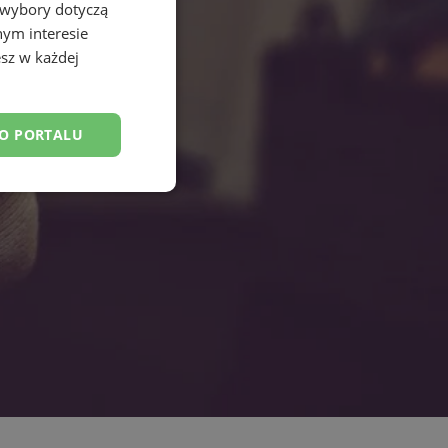
 wybory dotyczą
nym interesie
sz w każdej
DO PORTALU
esklasyfikowane
ane
owanie użytkownika i
j.