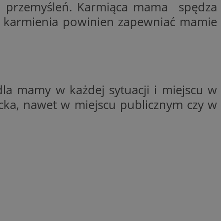
o przemyśleń. Karmiąca mama spędza
entyfikator sesji.
do karmienia powinien zapewniać mamie
entyfikator sesji.
entyfikator sesji.
nformacje o zgodzie
ncjach dotyczących
ia z witryny.
olityki prywatności
ich przestrzeganie
la mamy w każdej sytuacji i miejscu w
temu użytkownik nie
woich preferencji,
 z regulacjami
ecka, nawet w miejscu publicznym czy w
 identyfikatora
erów obsługuje
ekście
lu optymalizacji
 do przechowywania
niu do usług
e, czy użytkownik
enia lub reklamy.
niania ludzi i