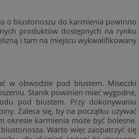
trony internetowej,
e ważnych raportów
ryny internetowej.
ego o biustonoszu do karmienia powinno
rzez usługę Cookie-
preferencji
owanych produktów dostępnych na rynku
 na pliki cookie.
ookie Cookie-
elizną i tam na miejscu wykwalifikowany
y gościa na
nych celów
ać w obwodzie pod biustem. Miseczki
noszeniu. Stanik powinien mieć wygodne,
lytics do
bwodu pod biustem. Przy dokonywaniu
dzającego, który
dwiedzającego w
 Analytics - co
iny. Zaleca się, by na początku używać
i temu Bidswitch
wanej usługi
i zapewnić, że
rozróżniania
e tych samych
wym okresie karmienia może być bolesne.
ie losowo
nta. Jest on
biustonosza. Warto więc zaopatrzyć się
ynie i służy do
dzającego, który
, sesji i kampanii
dwiedzającego w
st używany do
roby, ale również zastąpi biustonosze,
i temu Bidswitch
yfikacji urządzeń