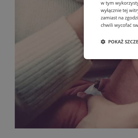
w tym wykorzysty
wyłącznie tej wi
zamiast na zgodz
chwili wycofać s
POKAŻ SZCZ
Niezbędne
Ni
Niezbędne pliki cook
zarządzanie kontem. 
Nazwa