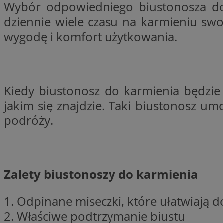
Wybór odpowiedniego biustonosza d
SessID
dziennie wiele czasu na karmieniu sw
QeSessID
wygodę i komfort użytkowania.
MvSessID
VISITOR_PRIVACY_
Kiedy biustonosz do karmienia będzie
jakim się znajdzie. Taki biustonosz u
podróży.
suid
INGRESSCOOKIE
Zalety biustonoszy do karmienia
euds
1. Odpinane miseczki, które ułatwiają 
2. Właściwe podtrzymanie biustu
__cf_bm