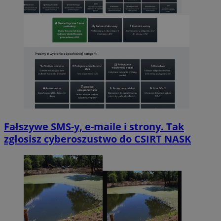
Fałszywe SMS-y, e-maile i strony. Tak
zgłosisz cyberoszustwo do CSIRT NASK