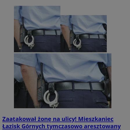
Zaatakował żonę na ulicy! Mieszkaniec
Łazisk Górnych tymczasowo aresztowany