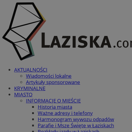
AKTUALNOŚCI
Wiadomości lokalne
Artykuły sponsorowane
KRYMINALNE
MIASTO
INFORMACJE O MIEŚCIE
Historia miasta
Ważne adresy i telefony
Harmonogram wywozu odpadów
Parafie i Msze Święte w Łaziskach
Rozkłady jazdy w Łaziskach