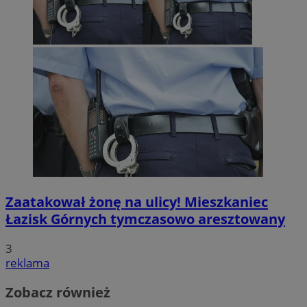
Zaatakował żonę na ulicy! Mieszkaniec
Łazisk Górnych tymczasowo aresztowany
3
reklama
Zobacz również