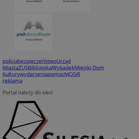
policja
bezpieczeństwo
Urząd
Miasta
ZUS
Biblioteka
Wypadek
Miejski Dom
Kultury
wydarzenia
pomoc
MOSiR
reklama
Portal należy do sieci