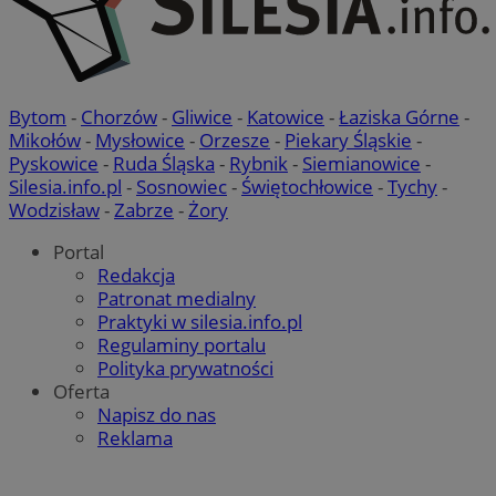
Bytom
-
Chorzów
-
Gliwice
-
Katowice
-
Łaziska Górne
-
Mikołów
-
Mysłowice
-
Orzesze
-
Piekary Śląskie
-
Pyskowice
-
Ruda Śląska
-
Rybnik
-
Siemianowice
-
Silesia.info.pl
-
Sosnowiec
-
Świętochłowice
-
Tychy
-
Wodzisław
-
Zabrze
-
Żory
Portal
Redakcja
Patronat medialny
Praktyki w silesia.info.pl
Regulaminy portalu
Polityka prywatności
Oferta
Napisz do nas
Reklama