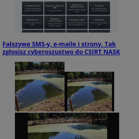
Fałszywe SMS-y, e-maile i strony. Tak
zgłosisz cyberoszustwo do CSIRT NASK