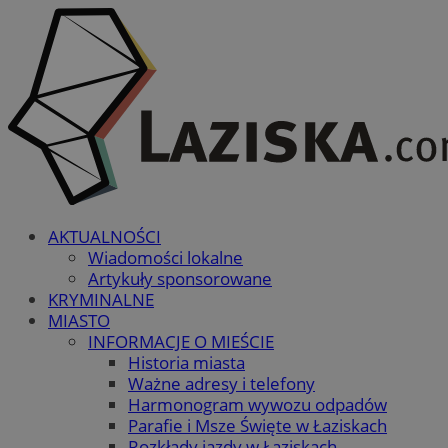
AKTUALNOŚCI
Wiadomości lokalne
Artykuły sponsorowane
KRYMINALNE
MIASTO
INFORMACJE O MIEŚCIE
Historia miasta
Ważne adresy i telefony
Harmonogram wywozu odpadów
Parafie i Msze Święte w Łaziskach
Rozkłady jazdy w Łaziskach