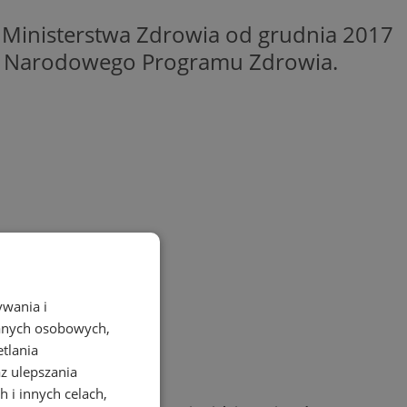
 Ministerstwa Zdrowia od grudnia 2017
h Narodowego Programu Zdrowia.
ywania i
danych osobowych,
etlania
az ulepszania
 i innych celach,