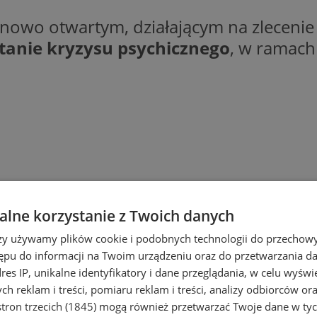
nowo otwartym, działającym na zlecenie
tanie kryzysu psychicznego
, w ramac
lne korzystanie z Twoich danych
rzy używamy plików cookie i podobnych technologii do przechow
ępu do informacji na Twoim urządzeniu oraz do przetwarzania 
dres IP, unikalne identyfikatory i dane przeglądania, w celu wyświ
h reklam i treści, pomiaru reklam i treści, analizy odbiorców or
tron trzecich (1845)
mogą również przetwarzać Twoje dane w tych