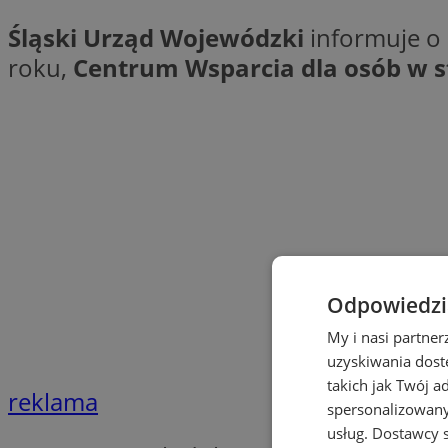
Śląski Urząd Wojewódzki
informuje o 
roku,
Centrum Wsparcia dla osób w s
Odpowiedzia
My i nasi partne
uzyskiwania dost
takich jak Twój a
reklama
spersonalizowanyc
usług.
Dostawcy s