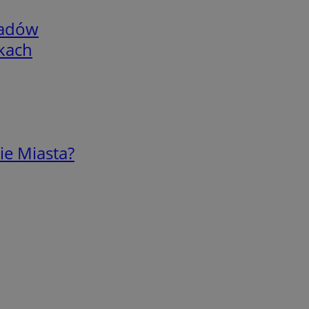
adów
skach
ie Miasta?