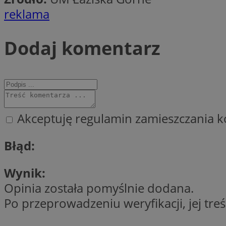
SessID
reklama
QeSessID
MvSessID
Dodaj komentarz
VISITOR_PRIVACY_
Akceptuję regulamin zamieszczania k
suid
Błąd:
INGRESSCOOKIE
Wynik:
Opinia została pomyślnie dodana.
euds
Po przeprowadzeniu weryfikacji, jej tre
__cf_bm