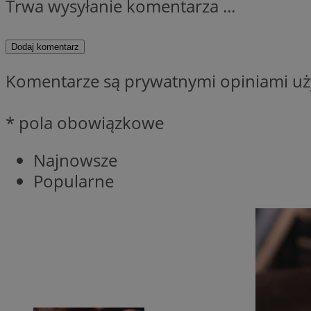
Trwa wysyłanie komentarza ...
Dodaj komentarz
CookieScriptConse
Komentarze są prywatnymi opiniami uży
li_gc
* pola obowiązkowe
Najnowsze
Popularne
Nazwa
Nazwa
Nazwa
ustat_5q1fpXenruu
_ga_VBEXFQ7ESL
ADK_EX_11
tuuid_lu
ustat_wifky5Xx15n
_ga
ustat_lcx1lqx4r6x3
ustat_hp8X2ki0r9b
tuuid_lu
__mguid_