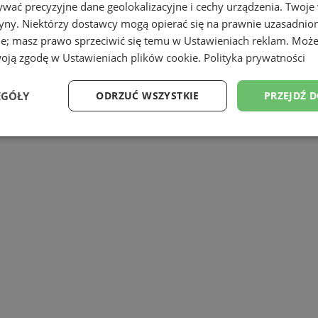
 psychologowie Fundacji ITAKA udzielają 
wać precyzyjne dane geolokalizacyjne i cechy urządzenia. Twoje
ić dalszej pomocy. W Centrum istnieje t
tryny. Niektórzy dostawcy mogą opierać się na prawnie uzasadnio
ie; masz prawo sprzeciwić się temu w
Ustawieniach reklam
. Może
 lub mailowej z psychiatrą, pracownikie
woją zgodę w
Ustawieniach plików cookie
.
Polityka prywatności
tronie internetowej: www.liniawsparcia.pl
EGÓŁY
ODRZUĆ WSZYSTKIE
PRZEJDŹ 
u oraz o dyżurach specjalistów.
Wydajność
Targetowanie
Funkcjonalność
Ni
ezbędne
Wydajność
Targetowanie
Funkcjonalność
Niesklasyfikow
ie umożliwiają korzystanie z podstawowych funkcji strony internetowej, takich jak log
Bez niezbędnych plików cookie nie można prawidłowo korzystać ze strony internetowe
Okres
Provider
/
Domena
Opis
przechowywania