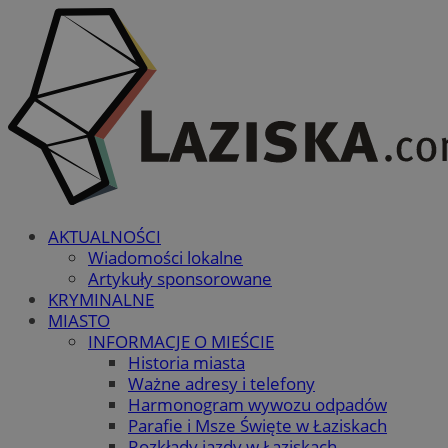
AKTUALNOŚCI
Wiadomości lokalne
Artykuły sponsorowane
KRYMINALNE
MIASTO
INFORMACJE O MIEŚCIE
Historia miasta
Ważne adresy i telefony
Harmonogram wywozu odpadów
Parafie i Msze Święte w Łaziskach
Rozkłady jazdy w Łaziskach