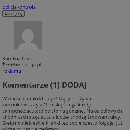
policja
Kontrola
Udostępnij
Karolina Goik
Źródło:
policja.pl
reklama
Komentarze (1)
DODAJ
W mieście mało kto z jeżdżących używa
kierunkowskazy a Orzeską śmiga każdy
samoch&oacute;d po sto na godzinę. Na osiedlowych
chodnikach stoją auta a ludzie chodzą środkiem ulicy.
Srebrno niebieskie kijanki tez sobie często folgują. Już
widzę to bezpieczeństwo.