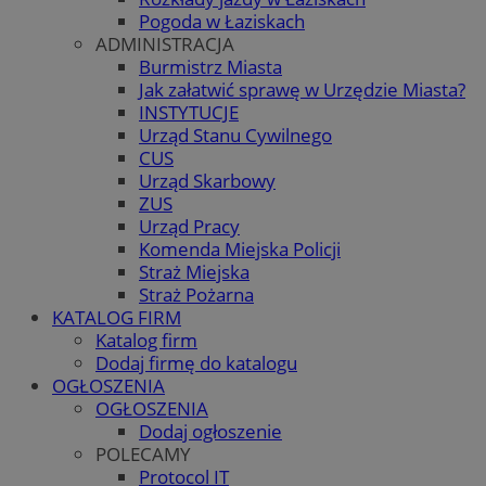
Pogoda w Łaziskach
ADMINISTRACJA
Burmistrz Miasta
Jak załatwić sprawę w Urzędzie Miasta?
INSTYTUCJE
Urząd Stanu Cywilnego
CUS
Urząd Skarbowy
ZUS
Urząd Pracy
Komenda Miejska Policji
Straż Miejska
Straż Pożarna
KATALOG FIRM
Katalog firm
Dodaj firmę do katalogu
OGŁOSZENIA
OGŁOSZENIA
Dodaj ogłoszenie
POLECAMY
Protocol IT