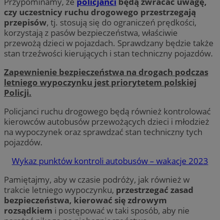
Przypominamy, że
policjanci
będą zwracać uwagę,
czy uczestnicy ruchu drogowego przestrzegają
przepisów
, tj. stosują się do ograniczeń prędkości,
korzystają z pasów bezpieczeństwa, właściwie
przewożą dzieci w pojazdach. Sprawdzany będzie także
stan trzeźwości kierujących i stan techniczny pojazdów.
Zapewnienie bezpieczeństwa na drogach podczas
letniego wypoczynku jest priorytetem polskiej
Policji.
Policjanci ruchu drogowego będą również kontrolować
kierowców autobusów przewożących dzieci i młodzież
na wypoczynek oraz sprawdzać stan techniczny tych
pojazdów.
Wykaz punktów kontroli autobusów – wakacje 2023
Pamiętajmy, aby w czasie podróży, jak również w
trakcie letniego wypoczynku,
przestrzegać zasad
bezpieczeństwa, kierować się zdrowym
rozsądkiem
i postępować w taki sposób, aby nie