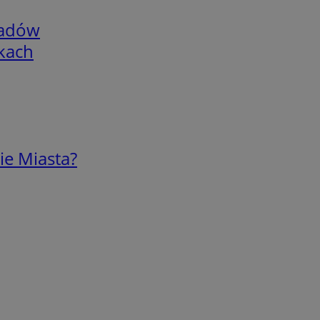
adów
skach
ie Miasta?