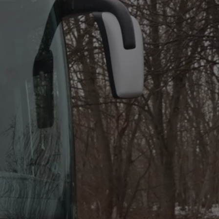
entyfikator sesji.
entyfikator sesji.
entyfikator sesji.
nformacje o zgodzie
ncjach dotyczących
ia z witryny.
olityki prywatności
ich przestrzeganie
temu użytkownik nie
woich preferencji,
 z regulacjami
 identyfikatora
erów obsługuje
ekście
lu optymalizacji
 do przechowywania
niu do usług
e, czy użytkownik
enia lub reklamy.
niania ludzi i