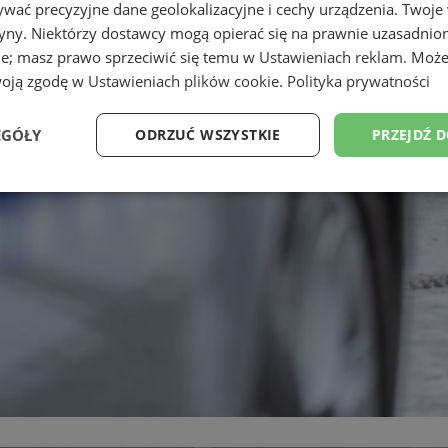
wać precyzyjne dane geolokalizacyjne i cechy urządzenia. Twoje
tryny. Niektórzy dostawcy mogą opierać się na prawnie uzasadnio
ie; masz prawo sprzeciwić się temu w
Ustawieniach reklam
. Może
woją zgodę w
Ustawieniach plików cookie
.
Polityka prywatności
EGÓŁY
ODRZUĆ WSZYSTKIE
PRZEJDŹ 
Wydajność
Targetowanie
Funkcjonalność
Ni
ezbędne
Wydajność
Targetowanie
Funkcjonalność
Niesklasyfikow
ie umożliwiają korzystanie z podstawowych funkcji strony internetowej, takich jak log
Bez niezbędnych plików cookie nie można prawidłowo korzystać ze strony internetowe
Okres
Provider
/
Domena
Opis
przechowywania