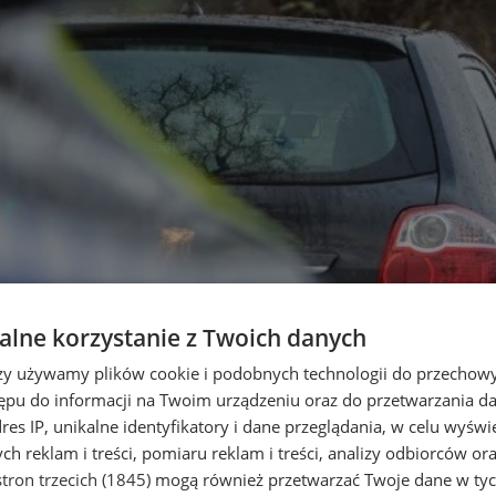
lne korzystanie z Twoich danych
rzy używamy plików cookie i podobnych technologii do przechow
ępu do informacji na Twoim urządzeniu oraz do przetwarzania 
dres IP, unikalne identyfikatory i dane przeglądania, w celu wyświ
h reklam i treści, pomiaru reklam i treści, analizy odbiorców or
tron trzecich (1845)
mogą również przetwarzać Twoje dane w tych