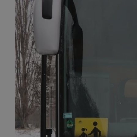
SessID
QeSessID
MvSessID
VISITOR_PRIVACY_
suid
INGRESSCOOKIE
euds
__cf_bm