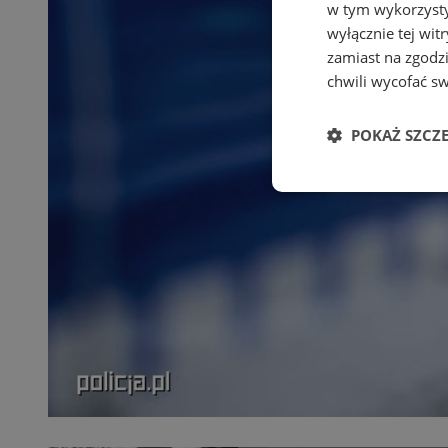
w tym wykorzysty
wyłącznie tej wi
zamiast na zgodz
chwili wycofać s
POKAŻ SZCZ
Niezbędne
Ni
Niezbędne pliki cook
zarządzanie kontem. 
Nazwa