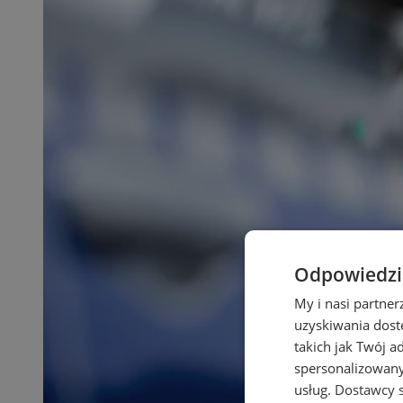
Odpowiedzia
My i nasi partne
uzyskiwania dost
takich jak Twój a
spersonalizowanyc
usług.
Dostawcy s