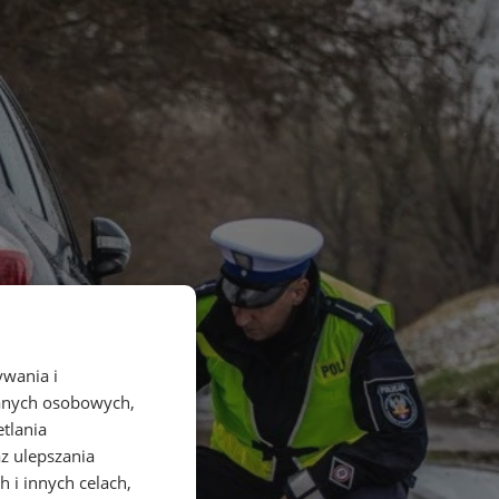
ywania i
danych osobowych,
etlania
az ulepszania
 i innych celach,